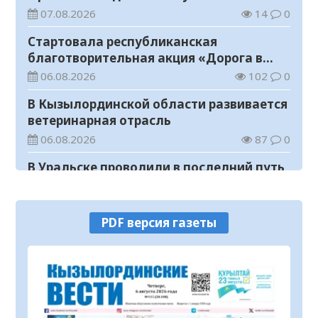
07.08.2026
14
0
Стартовала республиканская
благотворительная акция «Дорога в
школу»
06.08.2026
102
0
В Кызылординской области развивается
ветеринарная отрасль
06.08.2026
87
0
В Уральске проводили в последний путь
«Халық Қаһарманы» Ивана Степановича
Гапича
06.08.2026
112
0
PDF версия газеты
В Кызылординской области усилили
контроль за финансовой дисциплиной
06.08.2026
151
0
Концерт Open Air в Кызылорде прошел
без нарушений общественного порядка