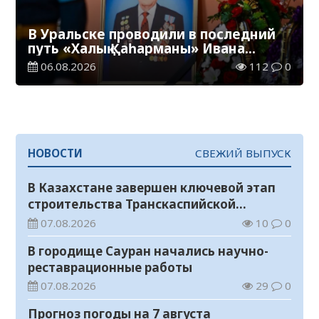
В Уральске проводили в последний
путь «Халық Қаһарманы» Ивана
Степановича Гапича
06.08.2026
112
0
НОВОСТИ
СВЕЖИЙ ВЫПУСК
В Казахстане завершен ключевой этап
строительства Транскаспийской
волоконно-оптической линии связи
07.08.2026
10
0
В городище Сауран начались научно-
реставрационные работы
07.08.2026
29
0
Прогноз погоды на 7 августа