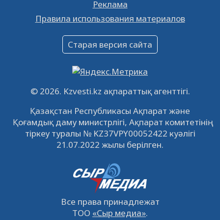
Реклама
Объявление
Правила использования материалов
16.12.2022
61041
0
Объявление
Старая версия сайта
09.12.2022
64111
0
Свободные рабочие места
22.11.2022
16435
0
© 2026. Kzvesti.kz ақпараттық агенттігі.
IPO «КазМунайГаз»: компания проведет
Қазақстан Республикасы Ақпарат және
встречу с инвесторами в Кызылорде 22
Қоғамдық даму министрлігі, Ақпарат комитетінің
ноября
21.11.2022
14942
0
тіркеу туралы № KZ37VPY00052422 куәлігі
21.07.2022 жылы берілген.
Все права принадлежат
ТОО
«Сыр медиа»
.