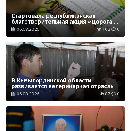
Стартовала республиканская
благотворительная акция «Дорога в
школу»
06.08.2026
102
0
В Кызылординской области
развивается ветеринарная отрасль
06.08.2026
87
0