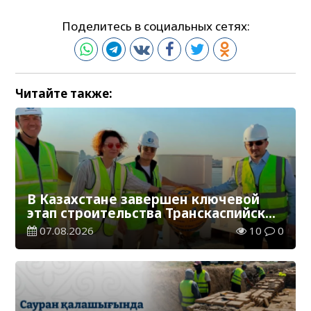
Поделитесь в социальных сетях:
Читайте также:
В Казахстане завершен ключевой
этап строительства Транскаспийской
волоконно-оптической линии связи
07.08.2026
10
0