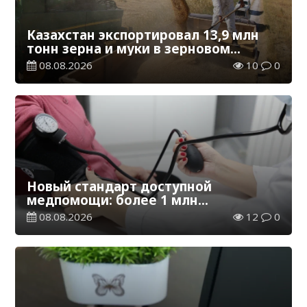
Казахстан экспортировал 13,9 млн
тонн зерна и муки в зерновом
эквиваленте
08.08.2026
10
0
Новый стандарт доступной
медпомощи: более 1 млн
казахстанцев получили
08.08.2026
12
0
телемедицинские услуги