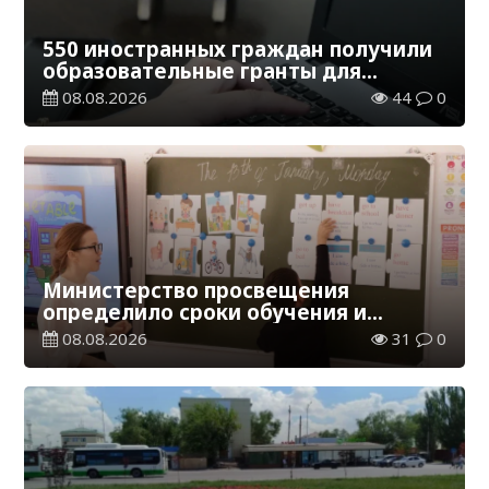
550 иностранных граждан получили
образовательные гранты для
обучения в Казахстане
08.08.2026
44
0
Министерство просвещения
определило сроки обучения и
каникул на 2026-2027 учебный год
08.08.2026
31
0