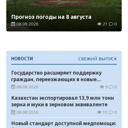
Прогноз погоды на 8 августа
08.08.2026
21
0
НОВОСТИ
СВЕЖИЙ ВЫПУСК
Государство расширяет поддержку
граждан, переезжающих в новые
регионы для работы
08.08.2026
9
0
Казахстан экспортировал 13,9 млн тонн
зерна и муки в зерновом эквиваленте
08.08.2026
10
0
Новый стандарт доступной медпомощи: