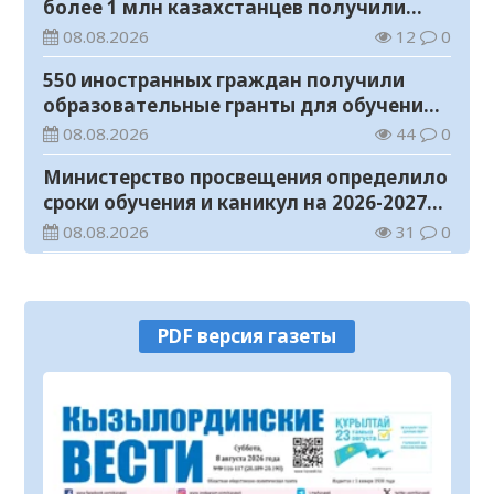
более 1 млн казахстанцев получили
телемедицинские услуги
08.08.2026
12
0
550 иностранных граждан получили
образовательные гранты для обучения в
Казахстане
08.08.2026
44
0
Министерство просвещения определило
сроки обучения и каникул на 2026-2027
учебный год
08.08.2026
31
0
Прогноз погоды на 8 августа
08.08.2026
21
0
PDF версия газеты
У граждан высокие ожидания от
выборов в Курултай – опрос
общественного мнения
07.08.2026
68
0
В Жанакоргане введена в эксплуатацию
водораспределительная станция