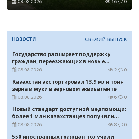
08.08.2026
16
0
НОВОСТИ
СВЕЖИЙ ВЫПУСК
Государство расширяет поддержку
граждан, переезжающих в новые
регионы для работы
08.08.2026
2
0
Казахстан экспортировал 13,9 млн тонн
зерна и муки в зерновом эквиваленте
08.08.2026
6
0
Новый стандарт доступной медпомощи:
более 1 млн казахстанцев получили
телемедицинские услуги
08.08.2026
8
0
550 иностранных граждан получили