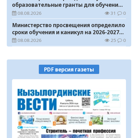
образовательные гранты для обучения в
Казахстане
08.08.2026
31
0
Министерство просвещения определило
сроки обучения и каникул на 2026-2027
учебный год
08.08.2026
25
0
Прогноз погоды на 8 августа
08.08.2026
16
0
PDF версия газеты
У граждан высокие ожидания от
выборов в Курултай – опрос
общественного мнения
07.08.2026
66
0
В Жанакоргане введена в эксплуатацию
водораспределительная станция
07.08.2026
98
0
В Кызылординской области
продолжается экологическая акция