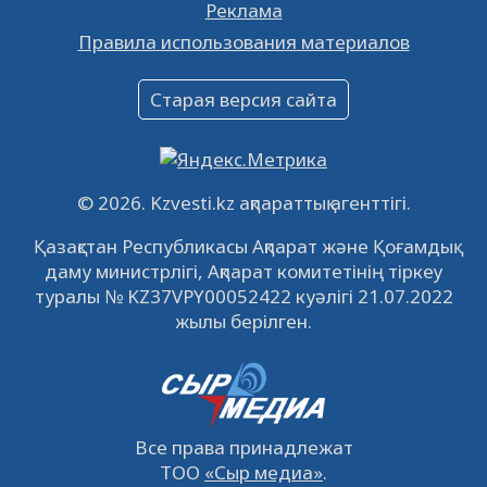
Реклама
Объявление
Правила использования материалов
16.12.2022
61061
0
Объявление
Старая версия сайта
09.12.2022
64131
0
Свободные рабочие места
22.11.2022
16447
0
© 2026. Kzvesti.kz ақпараттық агенттігі.
IPO «КазМунайГаз»: компания проведет
Қазақстан Республикасы Ақпарат және Қоғамдық
встречу с инвесторами в Кызылорде 22
даму министрлігі, Ақпарат комитетінің тіркеу
ноября
21.11.2022
14951
0
туралы № KZ37VPY00052422 куәлігі 21.07.2022
жылы берілген.
Все права принадлежат
ТОО
«Сыр медиа»
.