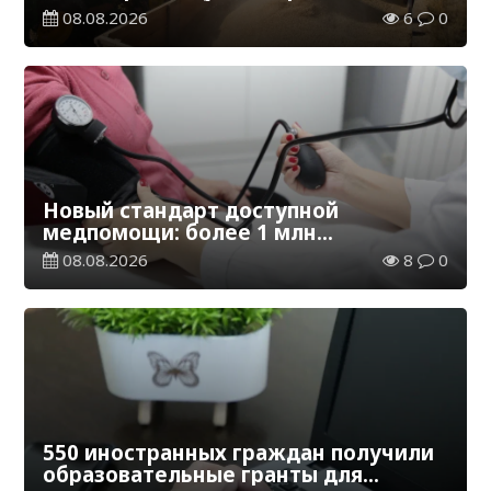
эквиваленте
08.08.2026
6
0
Новый стандарт доступной
медпомощи: более 1 млн
казахстанцев получили
08.08.2026
8
0
телемедицинские услуги
550 иностранных граждан получили
образовательные гранты для