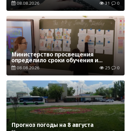
обучения в Казахстане
08.08.2026
31
0
Министерство просвещения
определило сроки обучения и
каникул на 2026-2027 учебный год
08.08.2026
25
0
Прогноз погоды на 8 августа