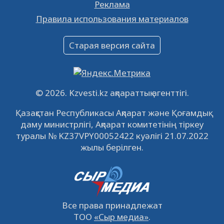
Реклама
Объявление
Правила использования материалов
16.12.2022
61022
0
Объявление
Старая версия сайта
09.12.2022
64097
0
Свободные рабочие места
22.11.2022
16423
0
© 2026. Kzvesti.kz ақпараттық агенттігі.
IPO «КазМунайГаз»: компания проведет
Қазақстан Республикасы Ақпарат және Қоғамдық
встречу с инвесторами в Кызылорде 22
даму министрлігі, Ақпарат комитетінің тіркеу
ноября
21.11.2022
14929
0
туралы № KZ37VPY00052422 куәлігі 21.07.2022
жылы берілген.
Все права принадлежат
ТОО
«Сыр медиа»
.