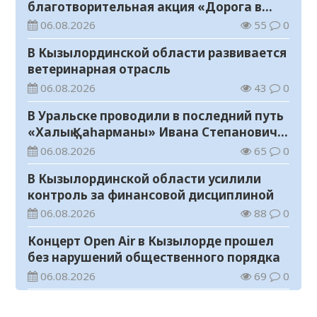
благотворительная акция «Дорога в
школу»
06.08.2026
55
0
В Кызылординской области развивается
ветеринарная отрасль
06.08.2026
43
0
В Уральске проводили в последний путь
«Халық Қаһарманы» Ивана Степановича
Гапича
06.08.2026
65
0
В Кызылординской области усилили
контроль за финансовой дисциплиной
06.08.2026
88
0
Концерт Open Air в Кызылорде прошел
без нарушений общественного порядка
06.08.2026
69
0
В Кызылординской области стартовал