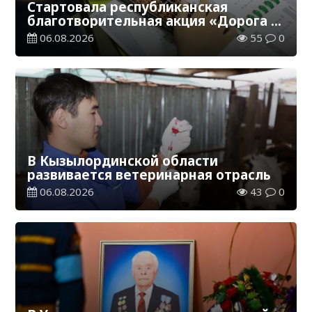
Стартовала республиканская
благотворительная акция «Дорога в
школу»
06.08.2026
55
0
В Кызылординской области
развивается ветеринарная отрасль
06.08.2026
43
0