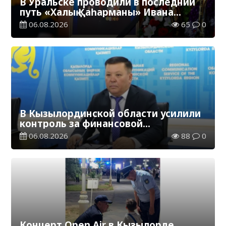
В Уральске проводили в последний
путь «Халық Қаһарманы» Ивана
Степановича Гапича
06.08.2026
65
0
В Кызылординской области усилили
контроль за финансовой
дисциплиной
06.08.2026
88
0
Концерт Open Air в Кызылорде