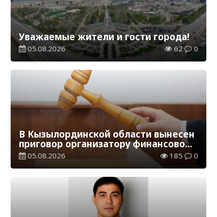
Уважаемые жители и гости города!
05.08.2026
62
0
В Кызылординской области вынесен
приговор организатору финансовой
пирамиды
05.08.2026
185
0