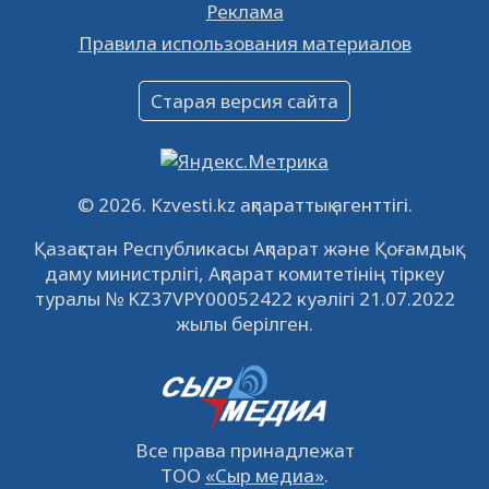
Реклама
Объявление
Правила использования материалов
16.12.2022
61022
0
Объявление
Старая версия сайта
09.12.2022
64097
0
Свободные рабочие места
22.11.2022
16423
0
© 2026. Kzvesti.kz ақпараттық агенттігі.
IPO «КазМунайГаз»: компания проведет
Қазақстан Республикасы Ақпарат және Қоғамдық
встречу с инвесторами в Кызылорде 22
даму министрлігі, Ақпарат комитетінің тіркеу
ноября
21.11.2022
14929
0
туралы № KZ37VPY00052422 куәлігі 21.07.2022
жылы берілген.
Все права принадлежат
ТОО
«Сыр медиа»
.