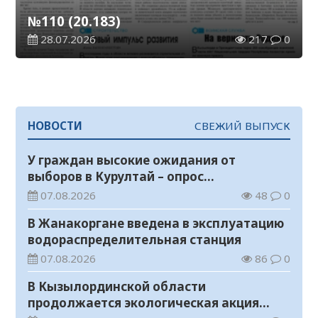
№110 (20.183)
28.07.2026
217
0
НОВОСТИ
СВЕЖИЙ ВЫПУСК
У граждан высокие ожидания от
выборов в Курултай – опрос
общественного мнения
07.08.2026
48
0
В Жанакоргане введена в эксплуатацию
водораспределительная станция
07.08.2026
86
0
В Кызылординской области
продолжается экологическая акция