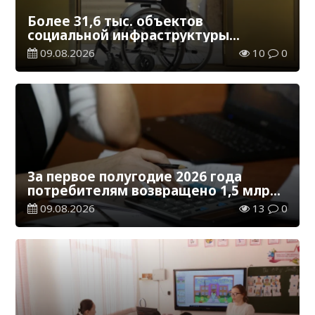
Более 31,6 тыс. объектов
социальной инфраструктуры
адаптированы для лиц с
09.08.2026
10
0
инвалидностью
За первое полугодие 2026 года
потребителям возвращено 1,5 млрд
тенге
09.08.2026
13
0