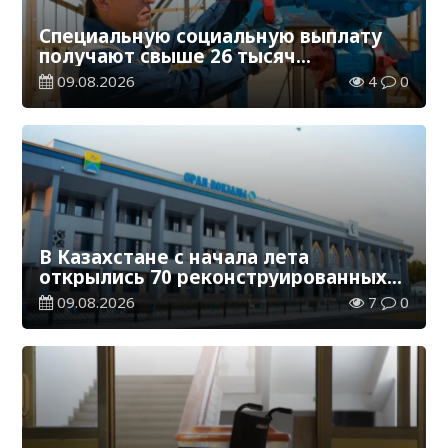
Специальную социальную выплату
получают свыше 26 тысяч
работников, занятых во вредных
09.08.2026
4
0
условиях труда
В Казахстане с начала лета
открылись 70 реконструированных
железнодорожных вокзалов
09.08.2026
7
0