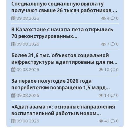
Специальную социальную выплату
получают свыше 26 тысяч работников,
занятых во вредных условиях труда
09.08.2026
4
0
В Казахстане с начала лета открылись
70 реконструированных
железнодорожных вокзалов
09.08.2026
7
0
Более 31,6 тыс. объектов социальной
инфраструктуры адаптированы для лиц
с инвалидностью
09.08.2026
10
0
За первое полугодие 2026 года
потребителям возвращено 1,5 млрд
тенге
09.08.2026
13
0
«Адал азамат»: основные направления
воспитательной работы в новом
учебном году
09.08.2026
49
0