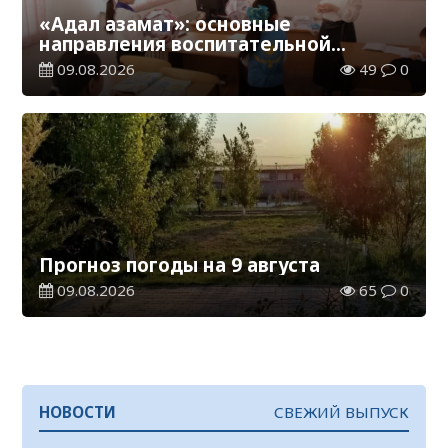
«Адал азамат»: основные
направления воспитательной
работы в новом учебном году
09.08.2026
49
0
Прогноз погоды на 9 августа
09.08.2026
65
0
НОВОСТИ
СВЕЖИЙ ВЫПУСК