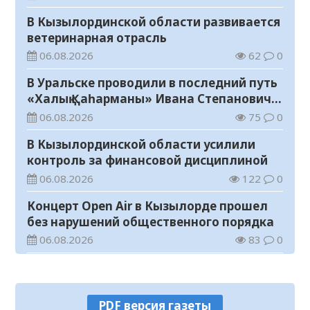
В Кызылординской области развивается
ветеринарная отрасль
06.08.2026
62
0
В Уральске проводили в последний путь
«Халық Қаһарманы» Ивана Степановича
Гапича
06.08.2026
75
0
В Кызылординской области усилили
контроль за финансовой дисциплиной
06.08.2026
122
0
Концерт Open Air в Кызылорде прошел
без нарушений общественного порядка
06.08.2026
83
0
В Кызылординской области стартовал
конкурс видеороликов о семейных
ценностях и Конституции
06.08.2026
88
0
PDF версия газеты