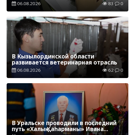
школу»
06.08.2026
83
0
В Кызылординской области
развивается ветеринарная отрасль
06.08.2026
62
0
В Уральске проводили в последний
путь «Халық Қаһарманы» Ивана
Степановича Гапича