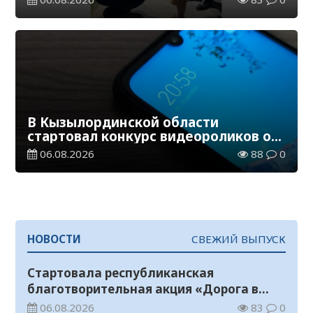
В Кызылординской области
стартовал конкурс видеороликов о
семейных ценностях и Конституции
06.08.2026
88
0
НОВОСТИ
СВЕЖИЙ ВЫПУСК
Стартовала республиканская
благотворительная акция «Дорога в
школу»
06.08.2026
83
0