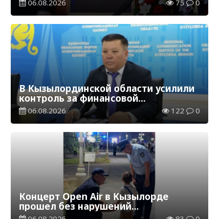
06.08.2026
75
0
В Кызылординской области усилили
контроль за финансовой
дисциплиной
06.08.2026
122
0
Концерт Open Air в Кызылорде
прошел без нарушений
общественного порядка
06.08.2026
83
0