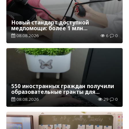
Новый стандарт доступной
медпомощи: более 1 млн
казахстанцев получили
08.08.2026
6
0
телемедицинские услуги
550 иностранных граждан получили
образовательные гранты для
обучения в Казахстане
08.08.2026
29
0