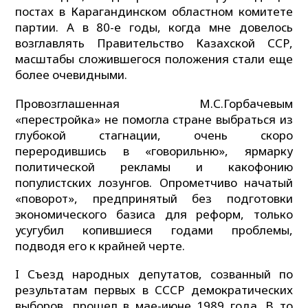
постах в Карагандинском областном комитете
партии. А в 80-е годы, когда мне довелось
возглавлять Правительство Казахской ССР,
масштабы сложившегося положения стали еще
более очевидными.
Провозглашенная М.С.Горбачевым
«перестройка» не помогла стране выбраться из
глубокой стагнации, очень скоро
переродившись в «говорильню», ярмарку
политической рекламы и какофонию
популистских лозунгов. Опрометчиво начатый
«поворот», предпринятый без подготовки
экономического базиса для реформ, только
усугубил копившиеся годами проблемы,
подводя его к крайней черте.
I Съезд народных депутатов, созванный по
результатам первых в СССР демократических
выборов, прошел в мае-июне 1989 года. В то