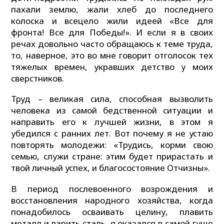
пахали землю, жали хлеб до последнего
колоска и всецело жили идеей «Все для
фронта! Все для Победы!». И если я в своих
речах довольно часто обращаюсь к теме труда,
то, наверное, это во мне говорит отголосок тех
тяжелых времен, укравших детство у моих
сверстников.
Труд – великая сила, способная вызволить
человека из самой бедственной ситуации и
направить его к лучшей жизни, в этом я
убедился с ранних лет. Вот почему я не устаю
повторять молодежи: «Трудись, корми свою
семью, служи стране: этим будет прирастать и
твой личный успех, и благосостояние Отчизны».
В период послевоенного возрождения и
восстановления народного хозяйства, когда
понадобилось осваивать целину, плавить
металл и варить сталь, я оказался в самой гуще