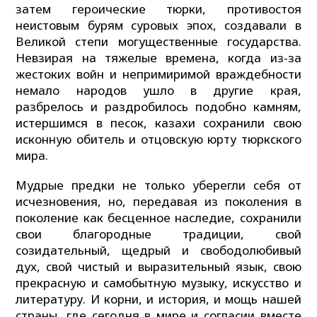
затем героические тюрки, противостоя
неистовым бурям суровых эпох, создавали в
Великой степи могущественные государства.
Невзирая на тяжелые времена, когда из-за
жестоких войн и непримиримой враждебности
немало народов ушло в другие края,
разбрелось и раздробилось подобно камням,
истершимся в песок, казахи сохранили свою
исконную обитель и отцовскую юрту тюркского
мира.
Мудрые предки не только уберегли себя от
исчезновения, но, передавая из поколения в
поколение как бесценное наследие, сохранили
свои благородные традиции, свой
созидательный, щедрый и свободолюбивый
дух, свой чистый и выразительный язык, свою
прекрасную и самобытную музыку, искусство и
литературу. И корни, и история, и мощь нашей
страны, где сегодня в мире и согласии вместе