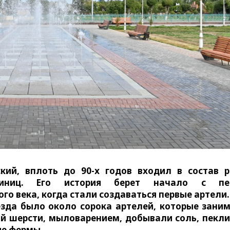
ский, вплоть до 90-х годов входил в состав 
 единиц. Его история берет начало с пе
о века, когда стали создаваться первые артели. 
зда было около сорока артелей, которые зани
й шерсти, мыловарением, добывали соль, пекли
ие фермы.