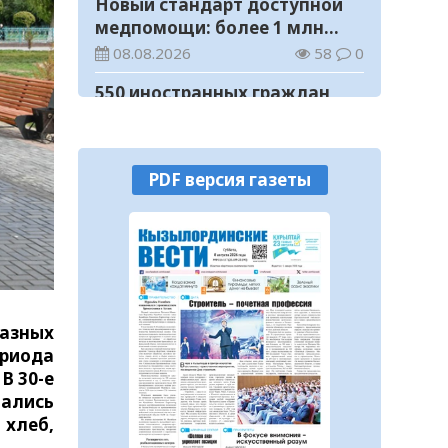
Новый стандарт доступной
медпомощи: более 1 млн
казахстанцев получили
08.08.2026
58
0
телемедицинские услуги
550 иностранных граждан
получили образовательные
гранты для обучения в
08.08.2026
90
0
Казахстане
PDF версия газеты
Министерство просвещения
определило сроки обучения и
каникул на 2026-2027
08.08.2026
114
0
учебный год
Прогноз погоды на 8 августа
08.08.2026
67
0
разных
У граждан высокие ожидания
риода
от выборов в Курултай –
В 30-е
опрос общественного мнения
07.08.2026
95
0
мались
 хлеб,
В Жанакоргане введена в
эксплуатацию