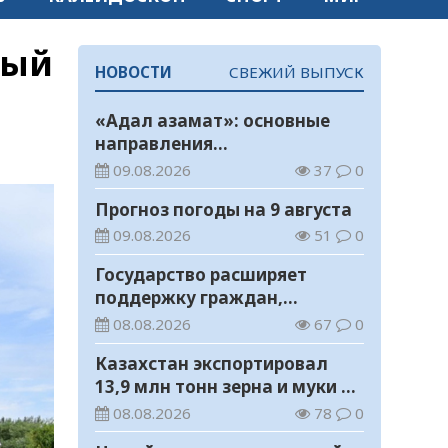
ный
НОВОСТИ
СВЕЖИЙ ВЫПУСК
«Адал азамат»: основные
направления
воспитательной работы в
09.08.2026
37
0
новом учебном году
Прогноз погоды на 9 августа
09.08.2026
51
0
Государство расширяет
поддержку граждан,
переезжающих в новые
08.08.2026
67
0
регионы для работы
Казахстан экспортировал
13,9 млн тонн зерна и муки в
зерновом эквиваленте
08.08.2026
78
0