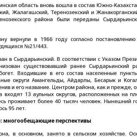
динская область вновь вошла в состав Южно-Казахста
ьский, Жалагашский, Теренозекский и Жанакоргански
енозекского района были переданы Сырдарьинс
ону вернули в 1966 году согласно постановлению
удящихся №21/443.
ван в Сырдарьинский. В соответствии с Указом През
анизован существовавший ранее Сырдарьинский р
богет. Входившие в его состав населенные пункт
ные округи Амангельды, Айдарлы, Бесарык и Кога
нив и его название. Центром района, как и прежде, 
на входят 13 аульных округов, расположенных на п
есь проживает более 40 тысяч человек. Нынешний г
сь 95 лет.
:
многообещающие перспективы
на, в основном, занято в сельском хозяйстве. Ос