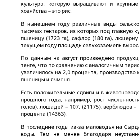
культура, которую выращивают и крупны
хозяйства – это рис.
В нынешнем году различные виды сельско
тысячах гектаров, из которых под главную ку
пшеницу (1723 га), сафлор (180 га), люцерну
текущем году площадь сельхозземель выросл
По данным на август произведено продукци
тенге, что по сравнению с аналогичным пери
увеличилось на 2,0 процента, производство мо
пшеницы и ячменя.
Есть положительные сдвиги и в животноводс
прошлого года, например, рост численности
голов), лошадей – 107, (21175), верблюдов – 1
процента (14363).
В последние годы из-за маловодья на Сыр
воды. Тем не менее благодаря неустанн