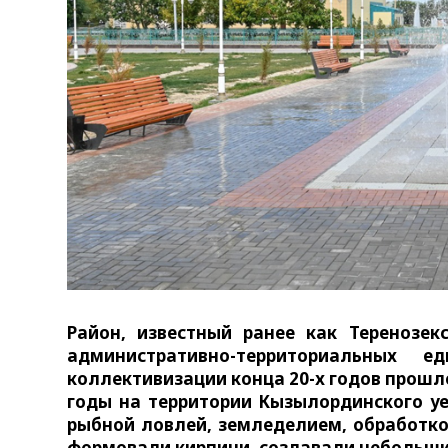
Район, известный ранее как Теренозек
административно-территориальных
коллективизации конца 20-х годов прошлог
годы на территории Кызылординского уе
рыбной ловлей, земледелием, обработко
формовали кирпичи, создавали небольш