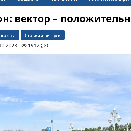
н: вектор – положитель
овости
Свежий выпуск
10.2023
1912
0