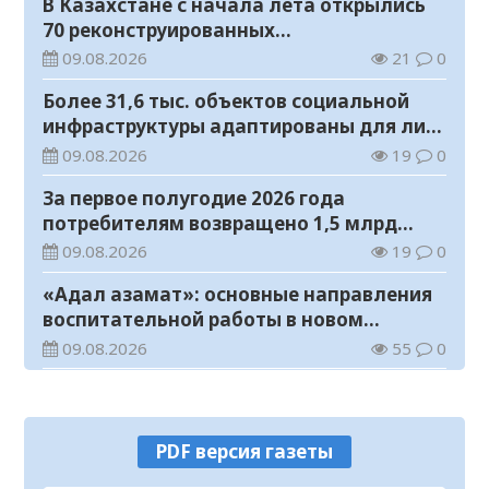
В Казахстане с начала лета открылись
70 реконструированных
железнодорожных вокзалов
09.08.2026
21
0
Более 31,6 тыс. объектов социальной
инфраструктуры адаптированы для лиц
с инвалидностью
09.08.2026
19
0
За первое полугодие 2026 года
потребителям возвращено 1,5 млрд
тенге
09.08.2026
19
0
«Адал азамат»: основные направления
воспитательной работы в новом
учебном году
09.08.2026
55
0
Прогноз погоды на 9 августа
09.08.2026
71
0
PDF версия газеты
Государство расширяет поддержку
граждан, переезжающих в новые