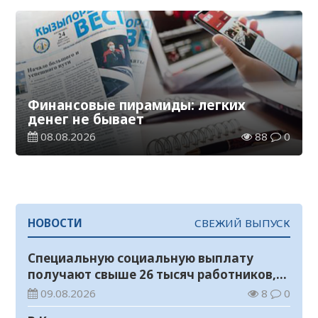
Финансовые пирамиды: легких
денег не бывает
08.08.2026
88
0
НОВОСТИ
СВЕЖИЙ ВЫПУСК
Специальную социальную выплату
получают свыше 26 тысяч работников,
занятых во вредных условиях труда
09.08.2026
8
0