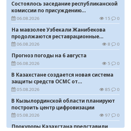
Состоялось заседание республиканской
комиссии по присуждению
образовательных грантов
06.08.2026
15
0
На мавзолее Узбекали Жанибекова
продолжаются реставрационные
работы
06.08.2026
8
0
Прогноз погоды на 6 августа
06.08.2026
5
0
В Казахстане создается новая система
защиты средств ОСМС от
необоснованных выплат
05.08.2026
85
0
В Кызылординской области планируют
построить центр цифровизации
05.08.2026
97
0
Прокуроры Казахстана представили