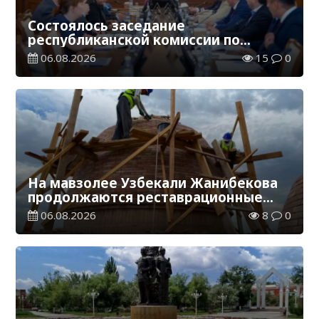
Состоялось заседание
республиканской комиссии по
присуждению образовательных
06.08.2026
15
0
грантов
На мавзолее Узбекали Жанибекова
продолжаются реставрационные
работы
06.08.2026
8
0