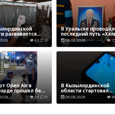
ылординской
В Уральске проводил
ти развивается
последний путь «Хал
инарная отрасль
Қаһарманы» Ивана
2026
62
0
06.08.2026
7
Степановича Гапича
т Open Air в
В Кызылординской
орде прошел без
области стартовал
ений
конкурс видеоролико
2026
83
0
06.08.2026
8
твенного порядка
семейных ценностях
Конституции