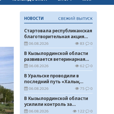
НОВОСТИ
СВЕЖИЙ ВЫПУСК
Стартовала республиканская
благотворительная акция
«Дорога в школу»
06.08.2026
83
0
В Кызылординской области
развивается ветеринарная
отрасль
06.08.2026
62
0
В Уральске проводили в
последний путь «Халық
Қаһарманы» Ивана
06.08.2026
75
0
Степановича Гапича
В Кызылординской области
усилили контроль за
финансовой дисциплиной
06.08.2026
122
0