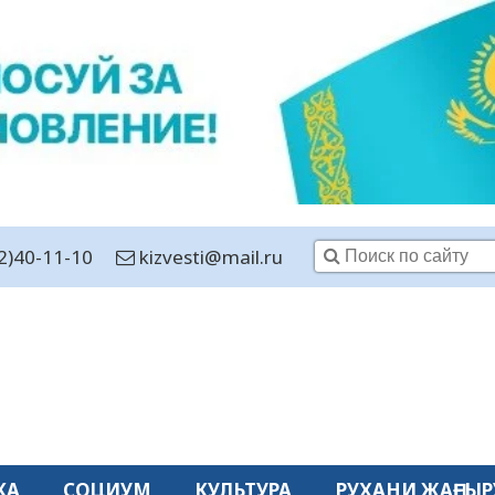
2)40-11-10
kizvesti@mail.ru
КА
СОЦИУМ
КУЛЬТУРА
РУХАНИ ЖАҢҒЫР