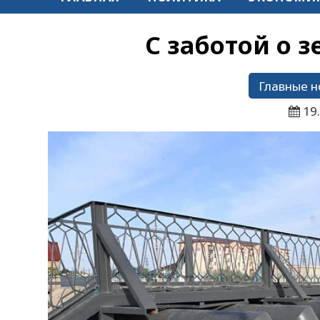
С заботой о 
Главные н
19