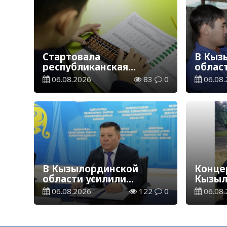
Стартовала
В Кыз
республиканская
облас
благотворительная
ветер
06.08.2026
83
0
06.08.
акция «Дорога в школу»
В Кызылординской
Концер
области усилили
Кызыл
контроль за финансовой
наруш
06.08.2026
122
0
06.08.
дисциплиной
общес