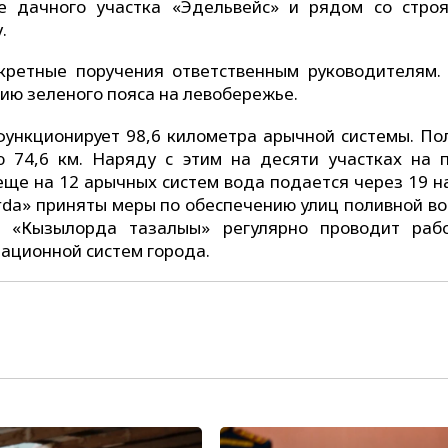
ле дачного участка «Эдельвейс» и рядом со стро
.
кретные поручения ответственным руководителям.
ию зеленого пояса на левобережье.
 функционирует 98,6 километра арычной системы. По
 74,6 км. Наряду с этим на десяти участках на 
еще на 12 арычных систем вода подается через 19 на
orda» приняты меры по обеспечению улиц поливной в
е «Кызылорда тазалығы» регулярно проводит раб
зационной систем города.