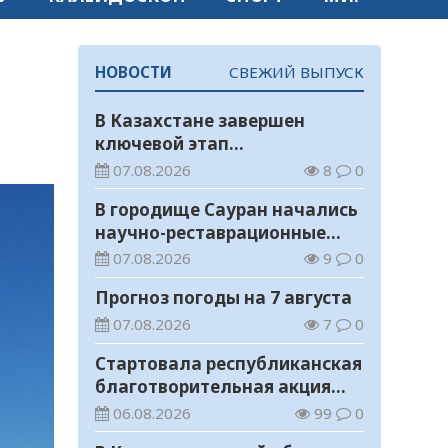
НОВОСТИ
СВЕЖИЙ ВЫПУСК
В Казахстане завершен
ключевой этап
строительства
07.08.2026
8
0
Транскаспийской волоконно-
В городище Сауран начались
оптической линии связи
научно-реставрационные
работы
07.08.2026
9
0
Прогноз погоды на 7 августа
07.08.2026
7
0
Стартовала республиканская
благотворительная акция
«Дорога в школу»
06.08.2026
99
0