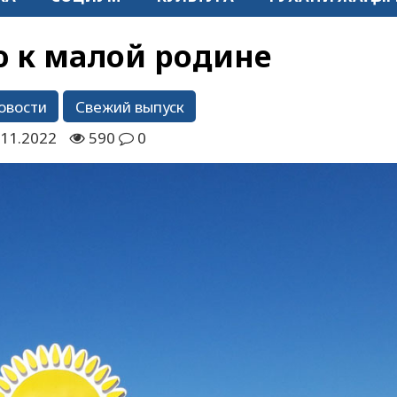
 к малой родине
овости
Свежий выпуск
.11.2022
590
0