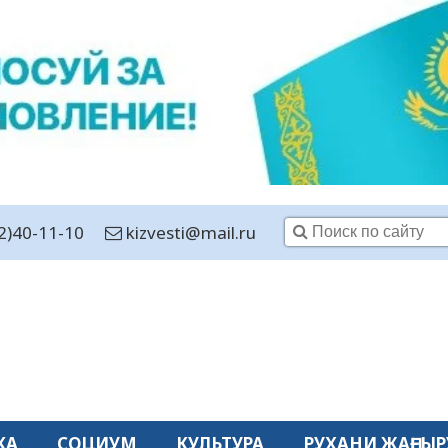
2)40-11-10
kizvesti@mail.ru
КА
СОЦИУМ
КУЛЬТУРА
РУХАНИ ЖАҢҒЫР