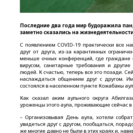
Последние два года мир будоражила пан
заметно сказались на жизнедеятельност
С появлением COVID-19 практически все н
друг от друга, из-за карантинных ограниче
меньше очных конференций, где граждане 
вирусом, санитарные требования и другие
людей. К счастью, теперь все это позади. С
наслаждаться общением друг с другом. Им
состоялся в населенном пункте Кожабакы аул
Как сказал аким аульного округа Абилга
уроженцы этого аула, проживающие сейчас в 
– Организовывая День аула, хотели собрат
увидеться друг с другом, пообщаться, порадо
же многие давно не были в этих краях и, наве