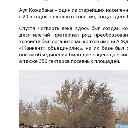
Аул Кожабакы – один из старейших населенн
с 20-х годов прошлого столетия, когда здес
Спустя четверть века здесь был создан к
десятилетий претерпел ряд преобразован
хозяйств был организован колхоз имени А.Жд
«Жанкент» объединились, на их базе был о
новом объединении было две овцеводческие 
а также 350 гектаров посевных площадей.