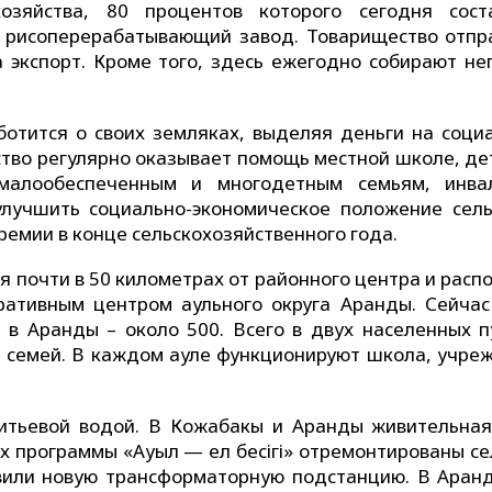
озяйства, 80 процентов которого сегодня сост
й рисоперерабатывающий завод. Товарищество отпр
а экспорт. Кроме того, здесь ежегодно собирают не
аботится о своих земляках, выделяя деньги на соци
ство регулярно оказывает помощь местной школе, де
малообеспеченным и многодетным семьям, инва
лучшить социально-экономическое положение сель
емии в конце сельскохозяйственного года.
я почти в 50 километрах от районного центра и рас
ративным центром аульного округа Аранды. Сейчас
 в Аранды – около 500. Всего в двух населенных п
60 семей. В каждом ауле функционируют школа, учре
итьевой водой. В Кожабакы и Аранды живительная
ах программы «Ауыл — ел бесігі» отремонтированы се
овили новую трансформаторную подстанцию. В Аран