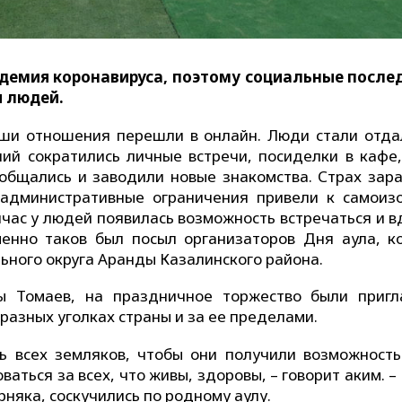
демия коронавируса, поэтому социальные после
и людей.
аши отношения перешли в онлайн. Люди стали отда
ний сократились личные встречи, посиделки в кафе,
общались и заводили новые знакомства. Страх зар
 административные ограничения привели к самоиз
ейчас у людей появилась возможность встречаться и 
енно таков был посыл организаторов Дня аула, к
ьного округа Аранды Казалинского района.
зы Томаев, на праздничное торжество были приг
разных уголках страны и за ее пределами.
ь всех земляков, чтобы они получили возможность
ваться за всех, что живы, здоровы, – говорит аким. –
рняка, соскучились по родному аулу.