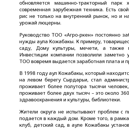
обновляется машинно-тракторный парк х
современная зарубежная техника. Есть сво
рис не только на внутренний рынок, но и н
урожай люцерны.
Руководство ТОО «Агро-Өркен» постоянно з
нужды аула Кожабакы. К примеру, товарище
саду, Дому культуры, мечети, а также 
Инвестиции компании позволили заметно у
ТОО вовремя выдается заработная плата и пр
В 1998 году аул Кожабакы, который находитс
на левом берегу Сырдарьи, стал админист
проживает более полутора тысячи человек,
проживает более двух тысяч – это около 3
здравоохранения и культуры, библиотеки.
Жители округа не испытывают проблем с п
подается в каждый дом. Кроме того, в рамк
клуб, детский сад, в ауле Кожабакы устан