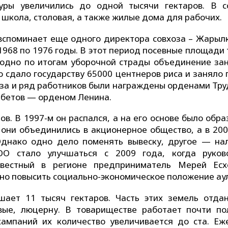
уры увеличились до одной тысячи гектаров. В с
 школа, столовая, а также жилые дома для рабочих.
вспоминает еще одного директора совхоза – Жарыл
1968 по 1976 годы. В этот период посевные площади 
егодно по итогам уборочной страды объединение за
о сдало государству 65000 центнеров риса и заняло
оза и ряд работников были награждены орденами Тру
мбетов — орденом Ленина.
ов. В 1997-м он распался, а на его основе было обр
а они объединились в акционерное общество, а в 200
 Однако одно дело поменять вывеску, другое — на
ТОО стало улучшаться с 2009 года, когда руков
вестный в регионе предприниматель Мерей Есх
но повысить социально-экономическое положение ау
ает 11 тысяч гектаров. Часть этих земель отда
овые, люцерну. В товариществе работает почти по
кампаний их количество увеличивается до ста. Еж