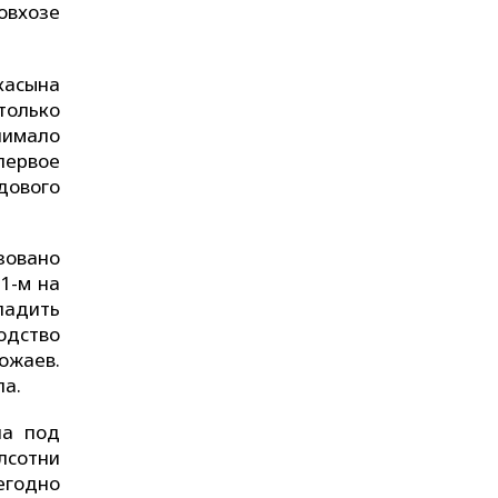
овхозе
касына
только
нимало
 первое
дового
азовано
1-м на
ладить
одство
ожаев.
ла.
на под
лсотни
егодно