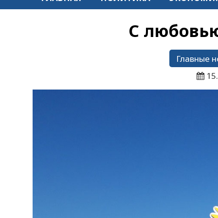
С любовью
Главные н
15