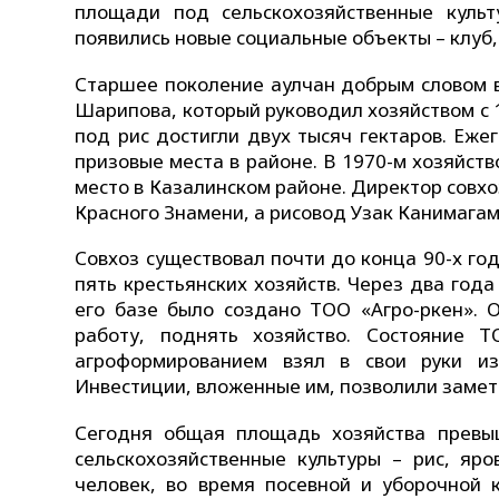
площади под сельскохозяйственные культ
появились новые социальные объекты – клуб,
Старшее поколение аулчан добрым словом 
Шарипова, который руководил хозяйством с 
под рис достигли двух тысяч гектаров. Еж
призовые места в районе. В 1970-м хозяйств
место в Казалинском районе. Директор совх
Красного Знамени, а рисовод Узак Канимага
Совхоз существовал почти до конца 90-х год
пять крестьянских хозяйств. Через два год
его базе было создано ТОО «Агро-Өркен».
работу, поднять хозяйство. Состояние 
агроформированием взял в свои руки из
Инвестиции, вложенные им, позволили замет
Сегодня общая площадь хозяйства превыш
сельскохозяйственные культуры – рис, яр
человек, во время посевной и уборочной 