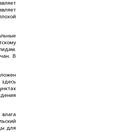
авляет
авляет
плохой
альные
тскому
лидам.
чан. В
положен
 здесь
унктах
ждения
 влага
льский
ды для