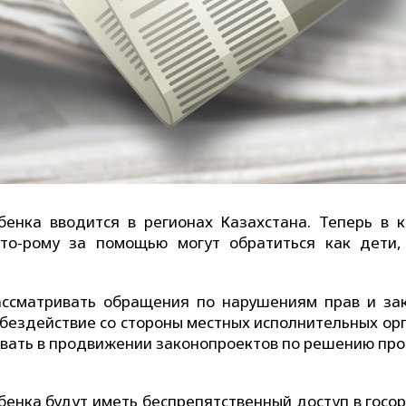
енка вводится в регионах Казахстана. Теперь в 
ото-рому за помощью могут обратиться как дети,
ассматривать обращения по нарушениям прав и за
 бездействие со стороны местных исполнительных орг
вовать в продвижении законопроектов по решению про
енка будут иметь беспрепятственный доступ в госор