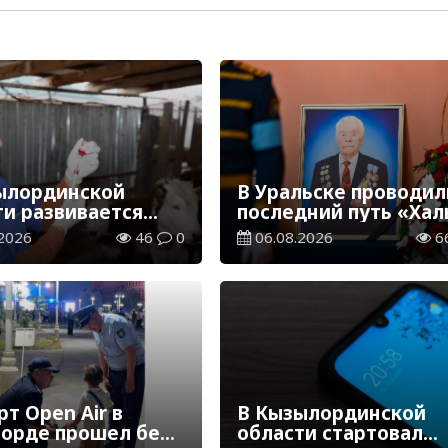
ылординской
В Уральске проводил
ти развивается
последний путь «Хал
инарная отрасль
Қаһарманы» Ивана
2026
46
0
06.08.2026
6
Степановича Гапича
т Open Air в
В Кызылординской
орде прошел без
области стартовал