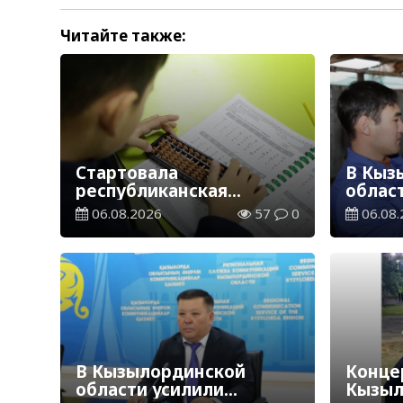
Читайте также:
Стартовала
В Кыз
республиканская
облас
благотворительная
ветер
06.08.2026
57
0
06.08.
акция «Дорога в школу»
В Кызылординской
Концер
области усилили
Кызыл