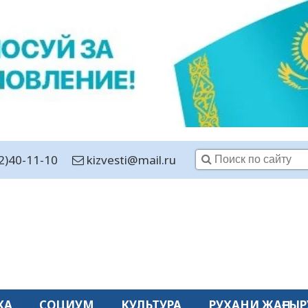
2)40-11-10
kizvesti@mail.ru
КА
СОЦИУМ
КУЛЬТУРА
РУХАНИ ЖАҢҒЫР