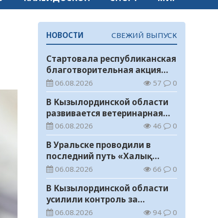
НОВОСТИ
СВЕЖИЙ ВЫПУСК
Стартовала республиканская
благотворительная акция
«Дорога в школу»
06.08.2026
57
0
В Кызылординской области
развивается ветеринарная
отрасль
06.08.2026
46
0
В Уральске проводили в
последний путь «Халық
Қаһарманы» Ивана
06.08.2026
66
0
Степановича Гапича
В Кызылординской области
усилили контроль за
финансовой дисциплиной
06.08.2026
94
0