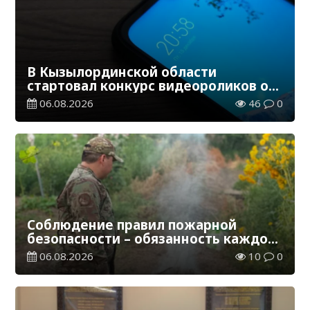
В Кызылординской области
стартовал конкурс видеороликов о
семейных ценностях и Конституции
06.08.2026
46
0
Соблюдение правил пожарной
безопасности – обязанность каждого
гражданина
06.08.2026
10
0