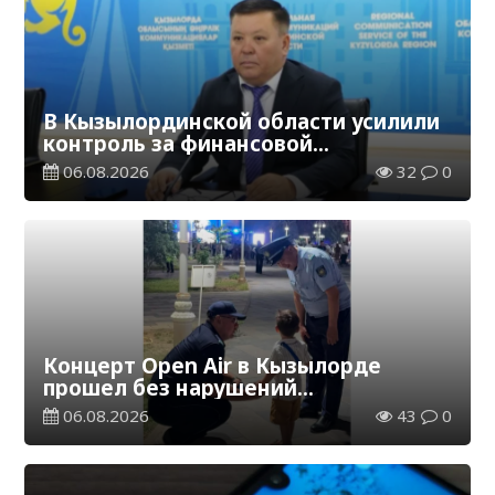
В Кызылординской области усилили
контроль за финансовой
дисциплиной
06.08.2026
32
0
Концерт Open Air в Кызылорде
прошел без нарушений
общественного порядка
06.08.2026
43
0