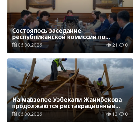
Состоялось заседание
республиканской комиссии по
присуждению образовательных
06.08.2026
21
0
грантов
На мавзолее Узбекали Жанибекова
продолжаются реставрационные
работы
06.08.2026
13
0