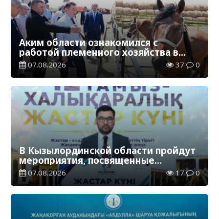
Аким области ознакомился с
работой племенного хозяйства в
Жанакорганском районе
07.08.2026
37
0
В Кызылординской области пройдут
мероприятия, посвященные
Международному дню молодежи
07.08.2026
17
0