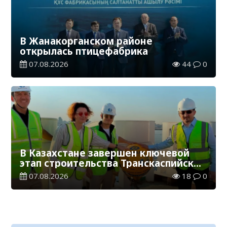
В Жанакорганском районе
открылась птицефабрика
07.08.2026
44
0
В Казахстане завершен ключевой
этап строительства Транскаспийской
волоконно-оптической линии связи
07.08.2026
18
0