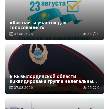
«Как найти участок для
голосования?»
07.08.2026
34
0
В Кызылординской области
ликвидирована группа нелегальных
добытчиков золота
07.08.2026
25
0