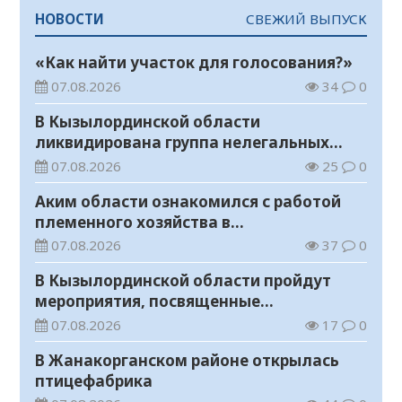
НОВОСТИ
СВЕЖИЙ ВЫПУСК
«Как найти участок для голосования?»
07.08.2026
34
0
В Кызылординской области
ликвидирована группа нелегальных
добытчиков золота
07.08.2026
25
0
Аким области ознакомился с работой
племенного хозяйства в
Жанакорганском районе
07.08.2026
37
0
В Кызылординской области пройдут
мероприятия, посвященные
Международному дню молодежи
07.08.2026
17
0
В Жанакорганском районе открылась
птицефабрика