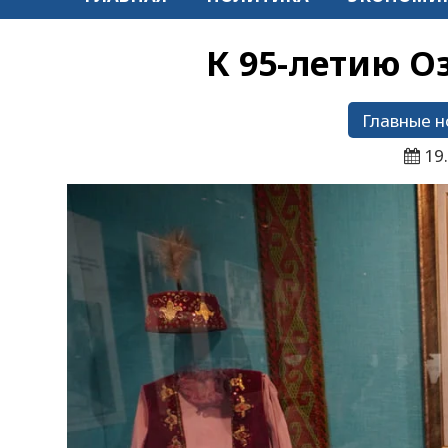
К 95-летию 
Главные н
19