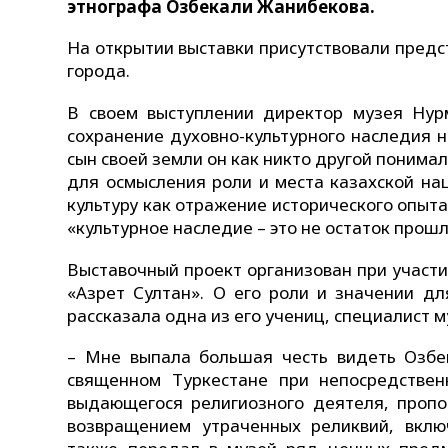
этнографа Озбекали Жанибекова.
На открытии выставки присутствовали пред
города.
В своем выступлении директор музея Нур
сохранение духовно-культурного наследия н
сын своей земли он как никто другой понима
для осмысления роли и места казахской на
культуру как отражение исторического опыт
«культурное наследие – это не остаток прош
Выставочный проект организован при участ
«Азрет Султан». О его роли и значении д
рассказала одна из его учениц, специалист 
– Мне выпала большая честь видеть Озбек
священном Туркестане при непосредствен
выдающегося религиозного деятеля, пропо
возвращением утраченных реликвий, вклю