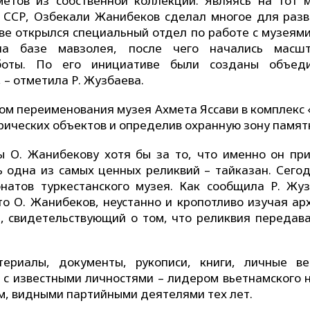
етов из собственной коллекции. Являясь на тот 
 ССР, Озбекали Жанибеков сделал многое для разв
ве открылся специальный отдел по работе с музеями
а базе мавзолея, после чего начались масш
боты. По его инициативе были созданы объед
– отметила Р. Жузбаева.
ом переименования музея Ахмета Яссави в комплекс 
рических объектов и определив охранную зону памят
 О. Жанибекову хотя бы за то, что именно он пр
ь одна из самых ценных реликвий – тайказан. Сегод
натов туркестанского музея. Как сообщила Р. Жуз
то О. Жанибеков, неустанно и кропотливо изучая ар
 свидетельствующий о том, что реликвия передава
ериалы, документы, рукописи, книги, личные в
 с известными личностями – лидером вьетнамского 
, видными партийными деятелями тех лет.