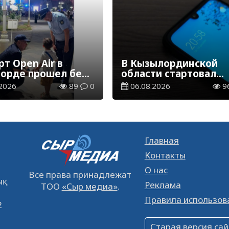
т Open Air в
В Кызылординской
орде прошел без
области стартовал
ений
конкурс видеоролико
2026
89
0
06.08.2026
9
твенного порядка
семейных ценностях
Конституции
Главная
Контакты
О нас
Все права принадлежат
қ
Реклама
ТОО
«Сыр медиа»
.
Правила использов
2
Старая версия сай