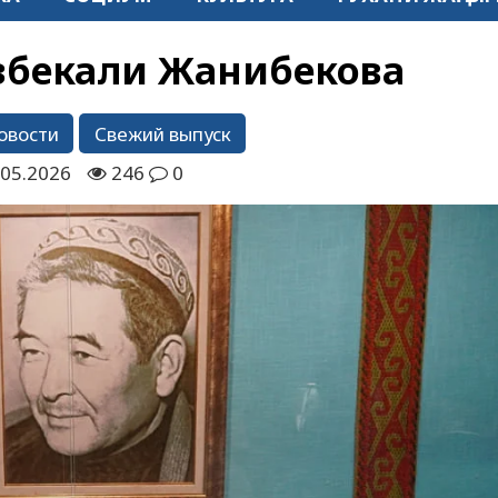
Озбекали Жанибекова
овости
Свежий выпуск
.05.2026
246
0