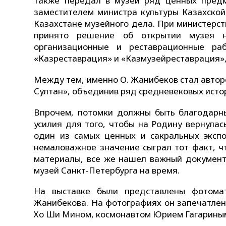
также передал в музей ряд ценных предм
заместителем министра культуры Казахской
Казахстане музейного дела. При министерст
принято решение об открытии музея н
организационные и реставрационные ра
«Казреставрация» и «Казмузейреставрация», 
Между тем, именно О. Жанибеков стал автор
Султан», объединив ряд средневековых исто
Впрочем, потомки должны быть благодарны
усилия для того, чтобы на Родину вернулас
один из самых ценных и сакральных экспо
немаловажное значение сыграл тот факт, ч
материалы, все же нашел важный документ,
музей Санкт-Петербурга на время.
На выставке были представлены фотомат
Жанибекова. На фотографиях он запечатлен
Хо Ши Мином, космонавтом Юрием Гагариным