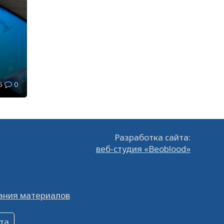
в о
6
0
 и
Разработка сайта:
веб-студия «Beoblood»
ания материалов
та