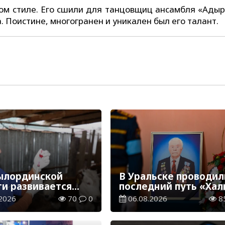
ном стиле. Его сшили для танцовщиц ансамбля «Адыр
 Поистине, многогранен и уникален был его талант.
ылординской
В Уральске проводил
ти развивается
последний путь «Хал
инарная отрасль
Қаһарманы» Ивана
2026
70
0
06.08.2026
8
Степановича Гапича