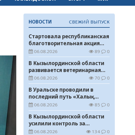
НОВОСТИ
СВЕЖИЙ ВЫПУСК
Стартовала республиканская
благотворительная акция
«Дорога в школу»
06.08.2026
89
0
В Кызылординской области
развивается ветеринарная
отрасль
06.08.2026
70
0
В Уральске проводили в
последний путь «Халық
Қаһарманы» Ивана
06.08.2026
85
0
Степановича Гапича
В Кызылординской области
усилили контроль за
финансовой дисциплиной
06.08.2026
134
0