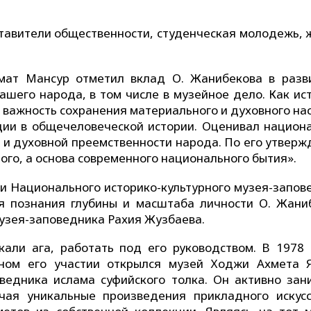
ставители общественности, студенческая молодежь, 
мат Мансур отметил вклад О. Жанибекова в разв
ашего народа, в том числе в музейное дело. Как ис
л важность сохранения материального и духовного н
ции в общечеловеческой истории. Оценивал национ
а и духовной преемственности народа. По его утверж
лого, а основа современного национального бытия».
ии Национального историко-культурного музея-запов
ля познания глубины и масштаба личности О. Жани
музея-заповедника Рахия Жузбаева.
али ага, работать под его руководством. В 1978 
ном его участии открылся музей Ходжи Ахмета Я
ведника ислама суфийского толка. Он активно зан
чая уникальные произведения прикладного искусс