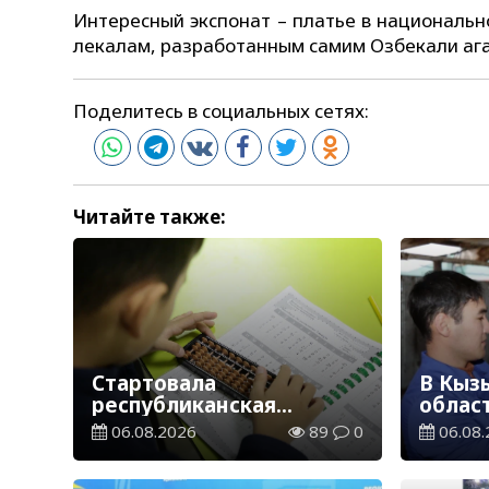
Интересный экспонат – платье в националь
лекалам, разработанным самим Озбекали ага.
Поделитесь в социальных сетях:
Читайте также:
Стартовала
В Кыз
республиканская
облас
благотворительная
ветер
06.08.2026
89
0
06.08.
акция «Дорога в школу»