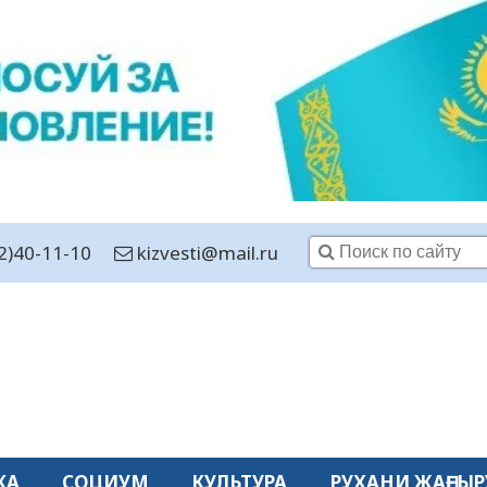
2)40-11-10
kizvesti@mail.ru
КА
СОЦИУМ
КУЛЬТУРА
РУХАНИ ЖАҢҒЫР