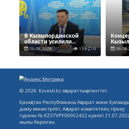
В Кызылординской
Концер
области усилили
Кызыл
контроль за финансовой
наруш
06.08.2026
134
0
06.08.
дисциплиной
общес
© 2026. Kzvesti.kz ақпараттық агенттігі.
Қазақстан Республикасы Ақпарат және Қоғамды
даму министрлігі, Ақпарат комитетінің тіркеу
туралы № KZ37VPY00052422 куәлігі 21.07.202
жылы берілген.