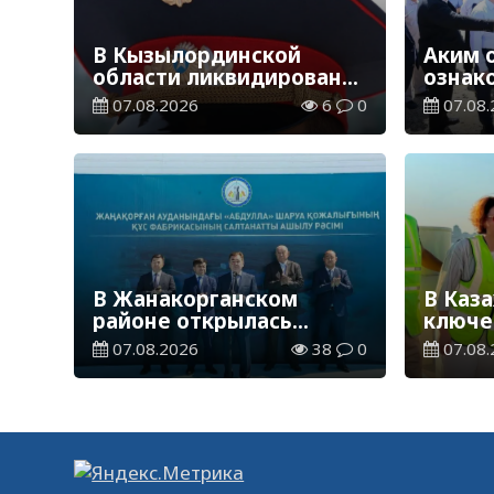
В Кызылординской
Аким 
области ликвидирована
ознак
группа нелегальных
племе
07.08.2026
6
0
07.08.
добытчиков золота
Жанак
В Жанакорганском
В Каз
районе открылась
ключе
птицефабрика
строи
07.08.2026
38
0
07.08.
Транс
волок
линии