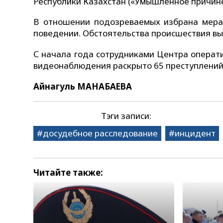
Республики Казахстан («Умышленное причине
В отношении подозреваемых избрана мера
поведении. Обстоятельства происшествия вы
С начала года сотрудниками Центра операт
видеонаблюдения раскрыто 65 преступлений
Айнагуль МАНАБАЕВА
Тэги записи:
досудебное расследование
инцидент
Читайте также: