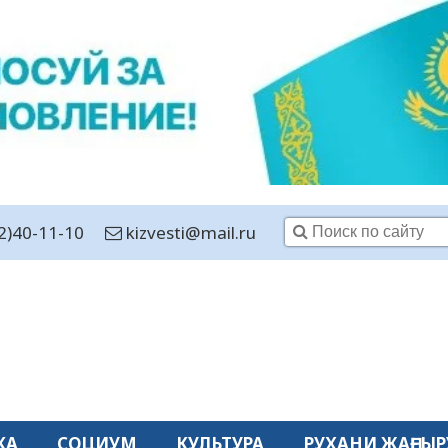
2)40-11-10
kizvesti@mail.ru
КА
СОЦИУМ
КУЛЬТУРА
РУХАНИ ЖАҢҒЫР