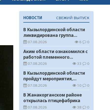
НОВОСТИ
СВЕЖИЙ ВЫПУСК
В Кызылординской области
ликвидирована группа
нелегальных добытчиков
07.08.2026
6
0
золота
Аким области ознакомился с
работой племенного
хозяйства в Жанакорганском
07.08.2026
33
0
районе
В Кызылординской области
пройдут мероприятия,
посвященные
07.08.2026
10
0
Международному дню
В Жанакорганском районе
молодежи
открылась птицефабрика
07.08.2026
38
0