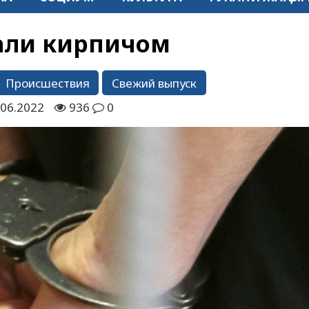
али кирпичом
Происшествия
Свежий выпуск
.06.2022
936
0