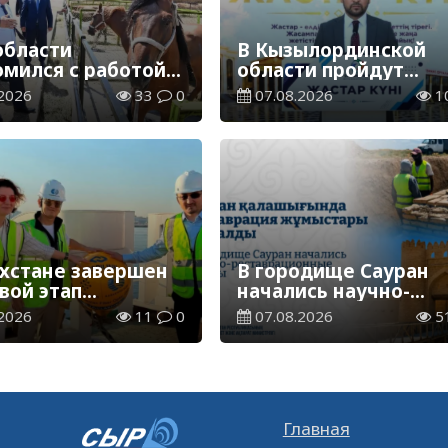
области
В Кызылординской
омился с работой
области пройдут
нного хозяйства в
мероприятия,
2026
33
0
07.08.2026
1
органском районе
посвященные
Международному д
молодежи
ахстане завершен
В городище Сауран
вой этап
начались научно-
тельства
реставрационные
2026
11
0
07.08.2026
5
каспийской
работы
онно-оптической
 связи
Главная