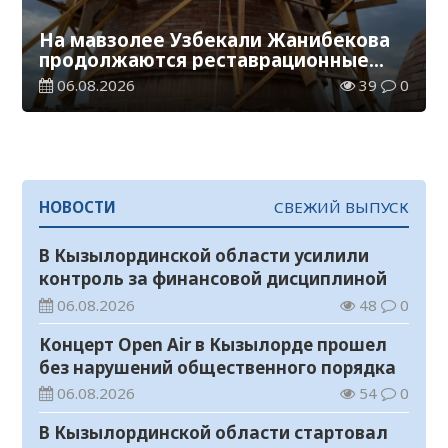
На мавзолее Узбекали Жанибекова
продолжаются реставрационные
работы
06.08.2026
39
0
НОВОСТИ
СВЕЖИЙ ВЫПУСК
В Кызылординской области усилили
контроль за финансовой дисциплиной
06.08.2026
48
0
Концерт Open Air в Кызылорде прошел
без нарушений общественного порядка
06.08.2026
54
0
В Кызылординской области стартовал