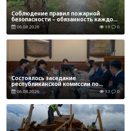
Соблюдение правил пожарной
безопасности – обязанность каждого
гражданина
06.08.2026
19
0
Состоялось заседание
республиканской комиссии по
присуждению образовательных
06.08.2026
33
0
грантов