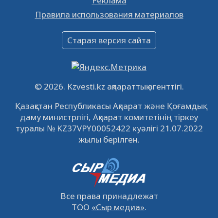
Реклама
Объявление
Правила использования материалов
16.12.2022
61031
0
Объявление
Старая версия сайта
09.12.2022
64103
0
Свободные рабочие места
22.11.2022
16428
0
© 2026. Kzvesti.kz ақпараттық агенттігі.
IPO «КазМунайГаз»: компания проведет
Қазақстан Республикасы Ақпарат және Қоғамдық
встречу с инвесторами в Кызылорде 22
даму министрлігі, Ақпарат комитетінің тіркеу
ноября
21.11.2022
14936
0
туралы № KZ37VPY00052422 куәлігі 21.07.2022
жылы берілген.
Все права принадлежат
ТОО
«Сыр медиа»
.