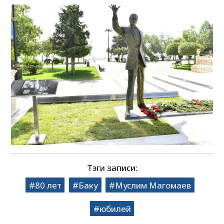
Тэги записи:
80 лет
Баку
Муслим Магомаев
юбилей