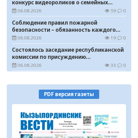
конкурс видеороликов о семейных
ценностях и Конституции
06.08.2026
59
0
Соблюдение правил пожарной
безопасности – обязанность каждого
гражданина
06.08.2026
19
0
Состоялось заседание республиканской
комиссии по присуждению
образовательных грантов
06.08.2026
33
0
На мавзолее Узбекали Жанибекова
продолжаются реставрационные
работы
06.08.2026
39
0
PDF версия газеты
Прогноз погоды на 6 августа
06.08.2026
19
0
В Казахстане создается новая система
защиты средств ОСМС от