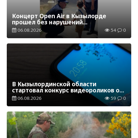
Концерт Open Air в Кызылорде
прошел без нарушений
общественного порядка
06.08.2026
54
0
В Кызылординской области
стартовал конкурс видеороликов о
семейных ценностях и Конституции
06.08.2026
59
0