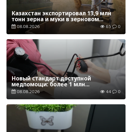
Казахстан экспортировал 13,9 млн
тонн зерна и муки в зерновом
эквиваленте
08.08.2026
65
0
Новый стандарт доступной
медпомощи: более 1 млн
казахстанцев получили
08.08.2026
44
0
телемедицинские услуги