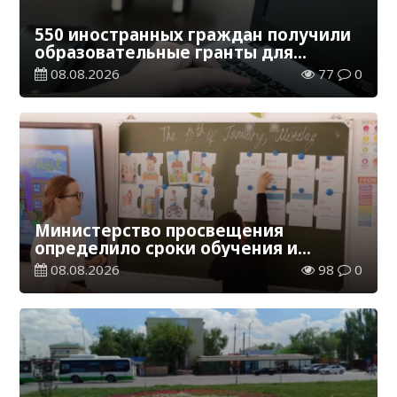
550 иностранных граждан получили
образовательные гранты для
обучения в Казахстане
08.08.2026
77
0
Министерство просвещения
определило сроки обучения и
каникул на 2026-2027 учебный год
08.08.2026
98
0