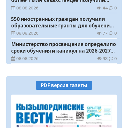
более 1 млн казахстанцев получили
телемедицинские услуги
08.08.2026
44
0
550 иностранных граждан получили
образовательные гранты для обучения в
Казахстане
08.08.2026
77
0
Министерство просвещения определило
сроки обучения и каникул на 2026-2027
учебный год
08.08.2026
98
0
Прогноз погоды на 8 августа
08.08.2026
51
0
PDF версия газеты
У граждан высокие ожидания от
выборов в Курултай – опрос
общественного мнения
07.08.2026
88
0
В Жанакоргане введена в эксплуатацию
водораспределительная станция
07.08.2026
118
0