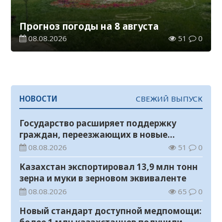
Прогноз погоды на 8 августа
08.08.2026
51
0
НОВОСТИ
СВЕЖИЙ ВЫПУСК
Государство расширяет поддержку
граждан, переезжающих в новые
регионы для работы
08.08.2026
51
0
Казахстан экспортировал 13,9 млн тонн
зерна и муки в зерновом эквиваленте
08.08.2026
65
0
Новый стандарт доступной медпомощи: