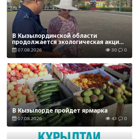
В Кызылординской области
продолжается экологическая акция
«Таза Қазақстан»
07.08.2026
30
0
В Кызылорде пройдет ярмарка
07.08.2026
43
0