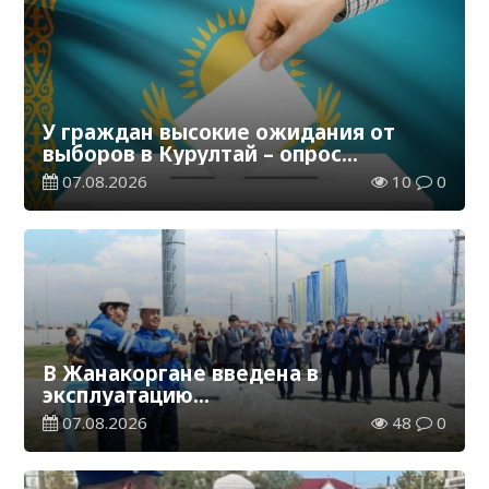
У граждан высокие ожидания от
выборов в Курултай – опрос
общественного мнения
07.08.2026
10
0
В Жанакоргане введена в
эксплуатацию
водораспределительная станция
07.08.2026
48
0