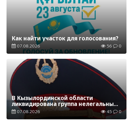
Как найти участок для голосования?
07.08.2026
56
0
В Кызылординской области
ликвидирована группа нелегальных
добытчиков золота
07.08.2026
45
0