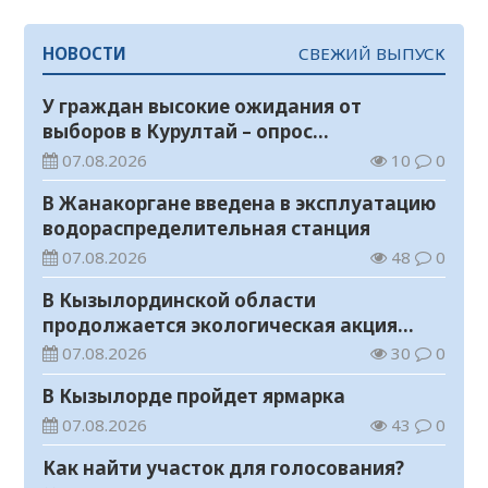
НОВОСТИ
СВЕЖИЙ ВЫПУСК
У граждан высокие ожидания от
выборов в Курултай – опрос
общественного мнения
07.08.2026
10
0
В Жанакоргане введена в эксплуатацию
водораспределительная станция
07.08.2026
48
0
В Кызылординской области
продолжается экологическая акция
«Таза Қазақстан»
07.08.2026
30
0
В Кызылорде пройдет ярмарка
07.08.2026
43
0
Как найти участок для голосования?