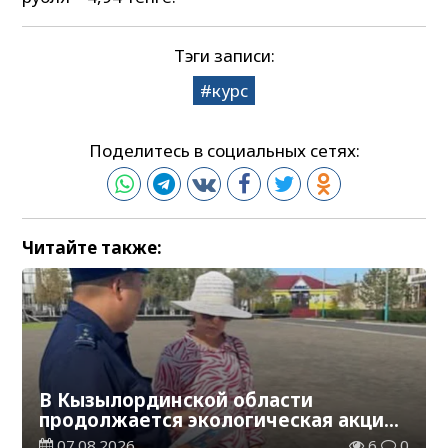
Тэги записи:
курс
Поделитесь в социальных сетях:
Читайте также:
В Кызылординской области
продолжается экологическая акция
«Таза Қазақстан»
07.08.2026
6
0