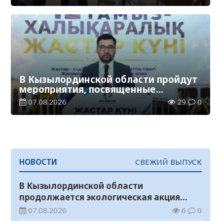
В Кызылординской области пройдут
мероприятия, посвященные
Международному дню молодежи
07.08.2026
29
0
НОВОСТИ
СВЕЖИЙ ВЫПУСК
В Кызылординской области
продолжается экологическая акция
«Таза Қазақстан»
07.08.2026
6
0