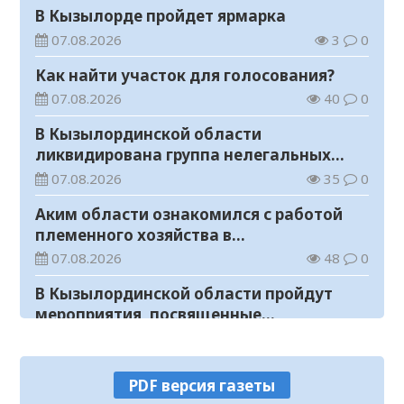
В Кызылорде пройдет ярмарка
07.08.2026
3
0
Как найти участок для голосования?
07.08.2026
40
0
В Кызылординской области
ликвидирована группа нелегальных
добытчиков золота
07.08.2026
35
0
Аким области ознакомился с работой
племенного хозяйства в
Жанакорганском районе
07.08.2026
48
0
В Кызылординской области пройдут
мероприятия, посвященные
Международному дню молодежи
07.08.2026
29
0
В Жанакорганском районе открылась
PDF версия газеты
птицефабрика