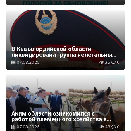
В Кызылординской области
ликвидирована группа нелегальных
добытчиков золота
07.08.2026
35
0
Аким области ознакомился с
работой племенного хозяйства в
Жанакорганском районе
07.08.2026
48
0