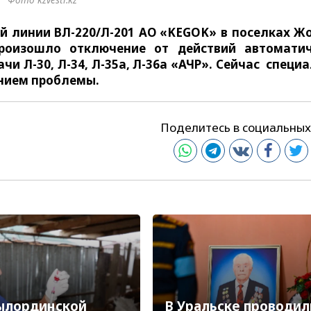
ой линии ВЛ-220/Л-201 АО «KEGOK» в поселках Ж
роизошло отключение от действий автоматич
чи Л-30, Л-34, Л-35а, Л-36а «АЧР». Сейчас специ
нием проблемы.
Поделитесь в социальных
ылординской
В Уральске проводил