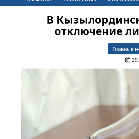
В Кызылординск
отключение ли
Главные н
29