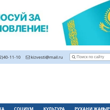
2)40-11-10
kizvesti@mail.ru
КА
СОЦИУМ
КУЛЬТУРА
РУХАНИ ЖАҢҒЫР