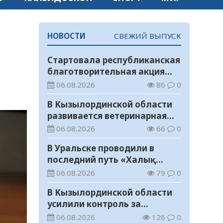
НОВОСТИ
СВЕЖИЙ ВЫПУСК
Стартовала республиканская
благотворительная акция
«Дорога в школу»
06.08.2026
86
0
В Кызылординской области
развивается ветеринарная
отрасль
06.08.2026
66
0
В Уральске проводили в
последний путь «Халық
Қаһарманы» Ивана
06.08.2026
79
0
Степановича Гапича
В Кызылординской области
усилили контроль за
финансовой дисциплиной
06.08.2026
126
0