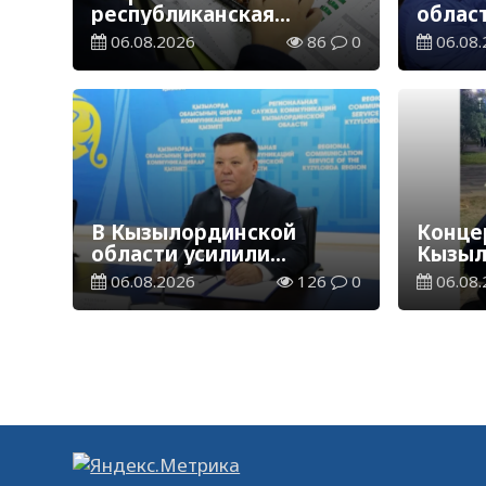
республиканская
облас
благотворительная
ветер
06.08.2026
86
0
06.08.
акция «Дорога в школу»
В Кызылординской
Концер
области усилили
Кызыл
контроль за финансовой
наруш
06.08.2026
126
0
06.08.
дисциплиной
общес