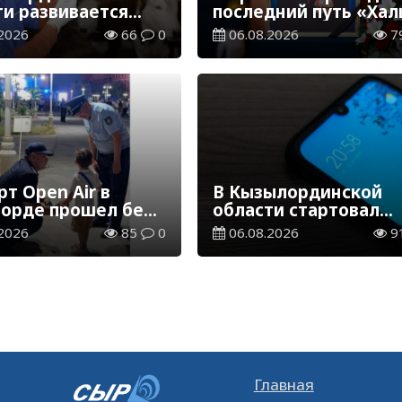
ти развивается
последний путь «Хал
инарная отрасль
Қаһарманы» Ивана
2026
66
0
06.08.2026
7
Степановича Гапича
т Open Air в
В Кызылординской
орде прошел без
области стартовал
ений
конкурс видеоролико
2026
85
0
06.08.2026
9
твенного порядка
семейных ценностях
Конституции
Главная