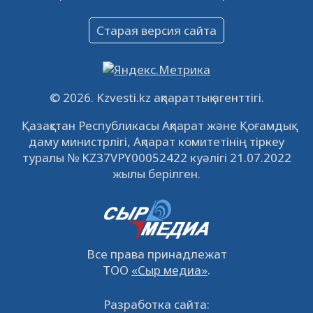
Объявление
Старая версия сайта
09.12.2022
64139
0
Свободные рабочие места
22.11.2022
16450
0
© 2026. Kzvesti.kz ақпараттық агенттігі.
IPO «КазМунайГаз»: компания проведет
Қазақстан Республикасы Ақпарат және Қоғамдық
встречу с инвесторами в Кызылорде 22
даму министрлігі, Ақпарат комитетінің тіркеу
ноября
21.11.2022
14953
0
туралы № KZ37VPY00052422 куәлігі 21.07.2022
жылы берілген.
Все права принадлежат
ТОО
«Сыр медиа»
.
Разработка сайта: