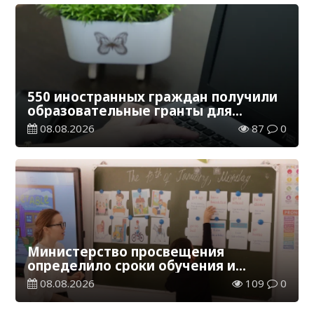
550 иностранных граждан получили
образовательные гранты для
обучения в Казахстане
08.08.2026
87
0
Министерство просвещения
определило сроки обучения и
каникул на 2026-2027 учебный год
08.08.2026
109
0