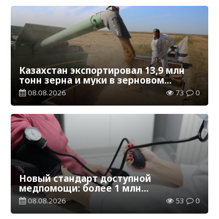
Казахстан экспортировал 13,9 млн
тонн зерна и муки в зерновом
эквиваленте
08.08.2026
73
0
Новый стандарт доступной
медпомощи: более 1 млн
казахстанцев получили
08.08.2026
53
0
телемедицинские услуги