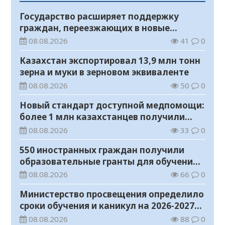
Государство расширяет поддержку
граждан, переезжающих в новые
регионы для работы
08.08.2026
41
0
Казахстан экспортировал 13,9 млн тонн
зерна и муки в зерновом эквиваленте
08.08.2026
50
0
Новый стандарт доступной медпомощи:
более 1 млн казахстанцев получили
телемедицинские услуги
08.08.2026
33
0
550 иностранных граждан получили
образовательные гранты для обучения в
Казахстане
08.08.2026
66
0
Министерство просвещения определило
сроки обучения и каникул на 2026-2027
учебный год
08.08.2026
88
0