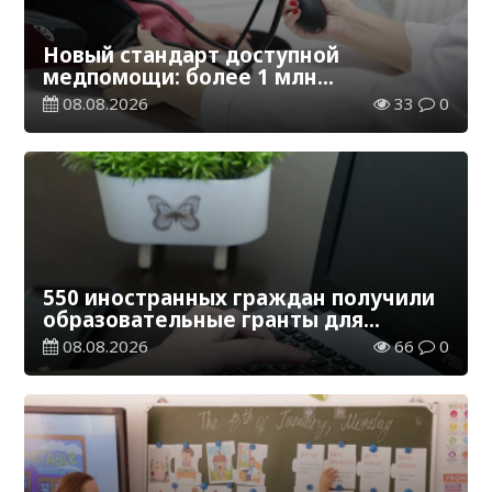
Новый стандарт доступной
медпомощи: более 1 млн
казахстанцев получили
08.08.2026
33
0
телемедицинские услуги
550 иностранных граждан получили
образовательные гранты для
обучения в Казахстане
08.08.2026
66
0