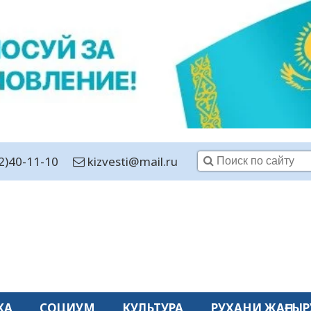
2)40-11-10
kizvesti@mail.ru
КА
СОЦИУМ
КУЛЬТУРА
РУХАНИ ЖАҢҒЫР