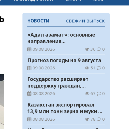
ть
НОВОСТИ
СВЕЖИЙ ВЫПУСК
«Адал азамат»: основные
направления
воспитательной работы в
09.08.2026
36
0
новом учебном году
Прогноз погоды на 9 августа
09.08.2026
51
0
Государство расширяет
поддержку граждан,
переезжающих в новые
08.08.2026
67
0
регионы для работы
Казахстан экспортировал
13,9 млн тонн зерна и муки в
зерновом эквиваленте
08.08.2026
78
0