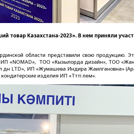
ий товар Казахстана-2023». В нем приняли участ
динской области представили свою продукцию. Э
), ИП «NOMAD», ТОО «Кызылорда дизайн», ТОО «Жа
л дән LTD», ИП «Жумашева Индира Жаилгановна» (Ара
кондитерские изделия ИП «Тәтті әлем».