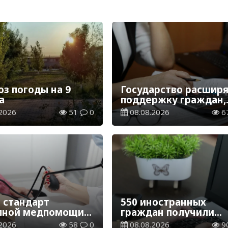
оз погоды на 9
Государство расшир
а
поддержку граждан,
переезжающих в но
2026
51
0
08.08.2026
6
регионы для работы
 стандарт
550 иностранных
пной медпомощи:
граждан получили
 1 млн
образовательные
2026
58
0
08.08.2026
9