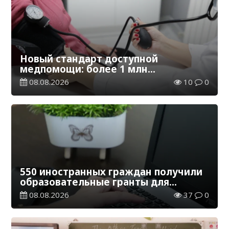
Новый стандарт доступной
медпомощи: более 1 млн
казахстанцев получили
08.08.2026
10
0
телемедицинские услуги
550 иностранных граждан получили
образовательные гранты для
обучения в Казахстане
08.08.2026
37
0