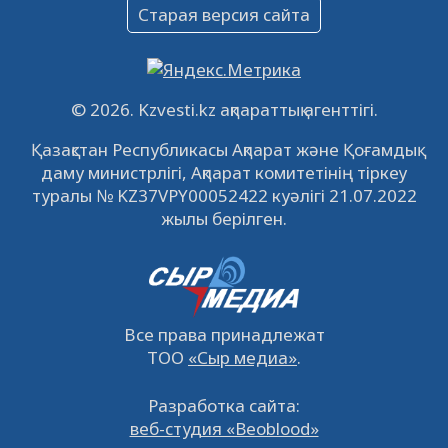
Объявление
Старая версия сайта
09.12.2022
64131
0
Свободные рабочие места
22.11.2022
16447
0
© 2026. Kzvesti.kz ақпараттық агенттігі.
IPO «КазМунайГаз»: компания проведет
Қазақстан Республикасы Ақпарат және Қоғамдық
встречу с инвесторами в Кызылорде 22
даму министрлігі, Ақпарат комитетінің тіркеу
ноября
21.11.2022
14951
0
туралы № KZ37VPY00052422 куәлігі 21.07.2022
жылы берілген.
Все права принадлежат
ТОО
«Сыр медиа»
.
Разработка сайта:
веб-студия «Beoblood»