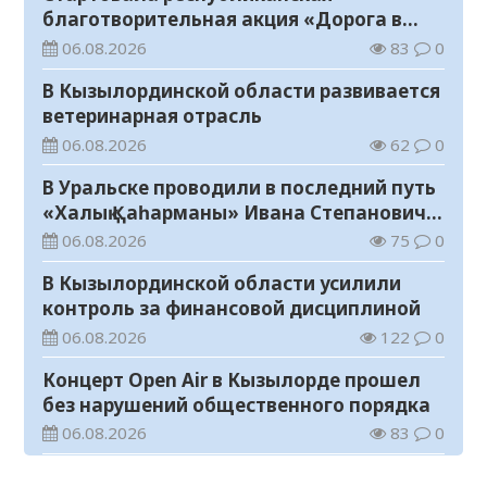
благотворительная акция «Дорога в
школу»
06.08.2026
83
0
В Кызылординской области развивается
ветеринарная отрасль
06.08.2026
62
0
В Уральске проводили в последний путь
«Халық Қаһарманы» Ивана Степановича
Гапича
06.08.2026
75
0
В Кызылординской области усилили
контроль за финансовой дисциплиной
06.08.2026
122
0
Концерт Open Air в Кызылорде прошел
без нарушений общественного порядка
06.08.2026
83
0
В Кызылординской области стартовал