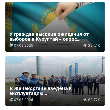
У граждан высокие ожидания от
выборов в Курултай – опрос
общественного мнения
07.08.2026
32
0
В Жанакоргане введена в
эксплуатацию
водораспределительная станция
07.08.2026
62
0