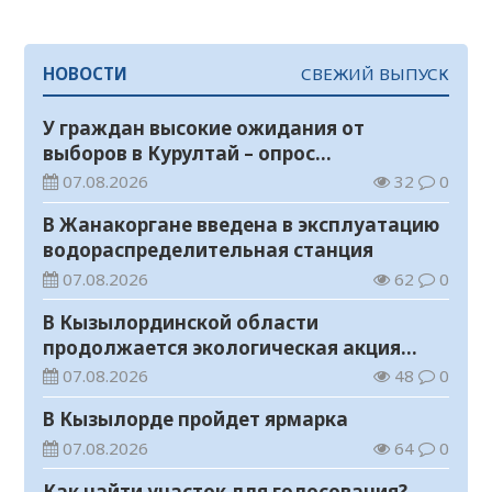
НОВОСТИ
СВЕЖИЙ ВЫПУСК
У граждан высокие ожидания от
выборов в Курултай – опрос
общественного мнения
07.08.2026
32
0
В Жанакоргане введена в эксплуатацию
водораспределительная станция
07.08.2026
62
0
В Кызылординской области
продолжается экологическая акция
«Таза Қазақстан»
07.08.2026
48
0
В Кызылорде пройдет ярмарка
07.08.2026
64
0
Как найти участок для голосования?