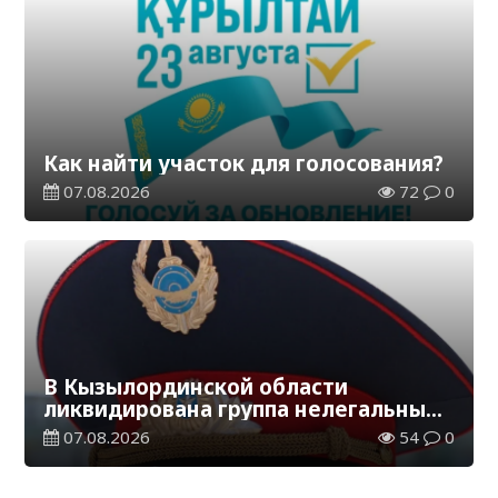
Как найти участок для голосования?
07.08.2026
72
0
В Кызылординской области
ликвидирована группа нелегальных
добытчиков золота
07.08.2026
54
0