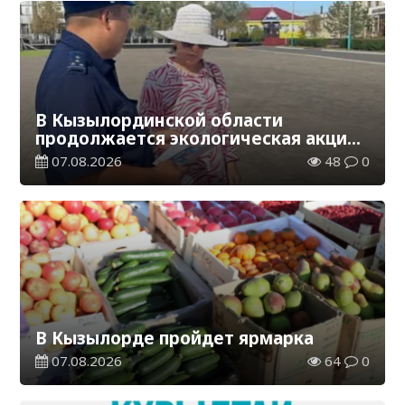
В Кызылординской области
продолжается экологическая акция
«Таза Қазақстан»
07.08.2026
48
0
В Кызылорде пройдет ярмарка
07.08.2026
64
0