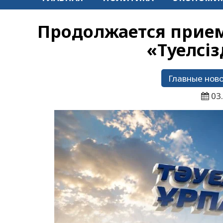
Продолжается прием
«Тәуелсі
Главные нов
03