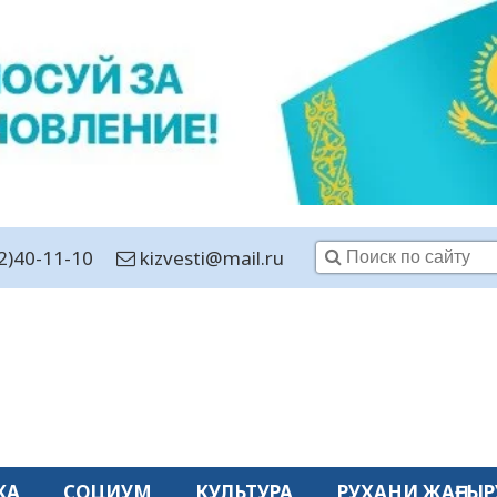
2)40-11-10
kizvesti@mail.ru
КА
СОЦИУМ
КУЛЬТУРА
РУХАНИ ЖАҢҒЫР