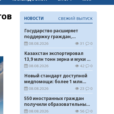
тов
НОВОСТИ
СВЕЖИЙ ВЫПУСК
Государство расширяет
поддержку граждан,
переезжающих в новые
08.08.2026
31
0
регионы для работы
Казахстан экспортировал
13,9 млн тонн зерна и муки в
зерновом эквиваленте
08.08.2026
42
0
Новый стандарт доступной
медпомощи: более 1 млн
казахстанцев получили
08.08.2026
23
0
телемедицинские услуги
550 иностранных граждан
получили образовательные
гранты для обучения в
08.08.2026
56
0