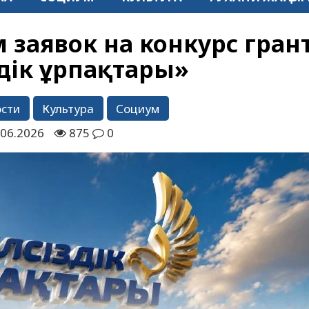
 заявок на конкурс гран
здік ұрпақтары»
ости
Культура
Социум
.06.2026
875
0