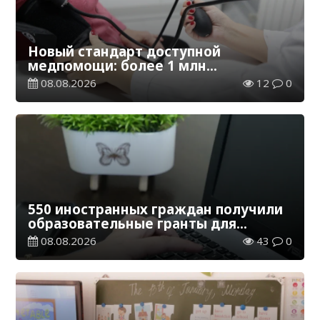
Новый стандарт доступной
медпомощи: более 1 млн
казахстанцев получили
08.08.2026
12
0
телемедицинские услуги
550 иностранных граждан получили
образовательные гранты для
обучения в Казахстане
08.08.2026
43
0