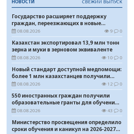
НОВОСТИ
СВЕЖИЙ ВЫПУСК
Государство расширяет поддержку
граждан, переезжающих в новые
регионы для работы
08.08.2026
9
0
Казахстан экспортировал 13,9 млн тонн
зерна и муки в зерновом эквиваленте
08.08.2026
10
0
Новый стандарт доступной медпомощи:
более 1 млн казахстанцев получили
телемедицинские услуги
08.08.2026
12
0
550 иностранных граждан получили
образовательные гранты для обучения в
Казахстане
08.08.2026
43
0
Министерство просвещения определило
сроки обучения и каникул на 2026-2027