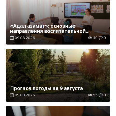
«Адал азамат»: основные
направления воспитательной
работы в новом учебном году
09.08.2026
40
0
Прогноз погоды на 9 августа
09.08.2026
55
0