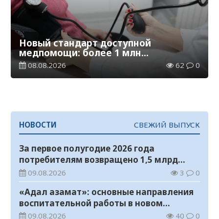
Новый стандарт доступной
медпомощи: более 1 млн
казахстанцев получили
08.08.2026
62
0
телемедицинские услуги
НОВОСТИ
СВЕЖИЙ ВЫПУСК
За первое полугодие 2026 года
потребителям возвращено 1,5 млрд
тенге
09.08.2026
3
0
«Адал азамат»: основные направления
воспитательной работы в новом
учебном году
09.08.2026
40
0