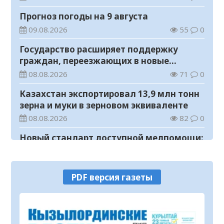
Прогноз погоды на 9 августа
09.08.2026
55
0
Государство расширяет поддержку
граждан, переезжающих в новые
регионы для работы
08.08.2026
71
0
Казахстан экспортировал 13,9 млн тонн
зерна и муки в зерновом эквиваленте
08.08.2026
82
0
Новый стандарт доступной медпомощи:
более 1 млн казахстанцев получили
телемедицинские услуги
08.08.2026
62
0
PDF версия газеты
550 иностранных граждан получили
образовательные гранты для обучения в
Казахстане
08.08.2026
95
0