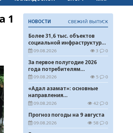
а 1
НОВОСТИ
СВЕЖИЙ ВЫПУСК
Более 31,6 тыс. объектов
социальной инфраструктуры
адаптированы для лиц с
09.08.2026
3
0
инвалидностью
За первое полугодие 2026
года потребителям
возвращено 1,5 млрд тенге
09.08.2026
5
0
«Адал азамат»: основные
направления
воспитательной работы в
09.08.2026
42
0
новом учебном году
Прогноз погоды на 9 августа
09.08.2026
58
0