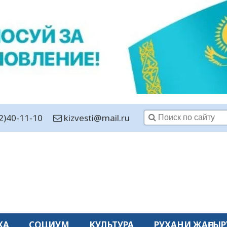
2)40-11-10
kizvesti@mail.ru
КА
СОЦИУМ
КУЛЬТУРА
РУХАНИ ЖАҢҒЫР