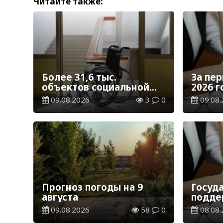
Читайте также:
Более 31,6 тыс.
За пе
объектов социальной
2026 
инфраструктуры
возвр
09.08.2026
3
0
09.08.
адаптированы для лиц с
тенге
инвалидностью
Прогноз погоды на 9
Госуд
августа
подде
перее
09.08.2026
58
0
08.08.
регио