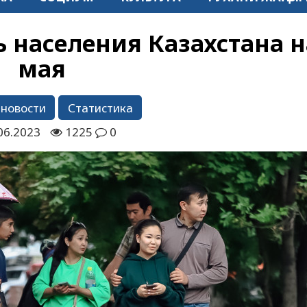
 населения Казахстана н
мая
 новости
Статистика
06.2023
1225
0