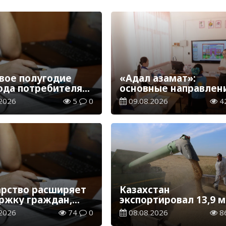
рвое полугодие
«Адал азамат»:
года потребителям
основные направлен
ащено 1,5 млрд
воспитательной раб
2026
5
0
09.08.2026
4
в новом учебном год
арство расширяет
Казахстан
ржку граждан,
экспортировал 13,9 
зжающих в новые
тонн зерна и муки в
2026
74
0
08.08.2026
8
ны для работы
зерновом эквивален