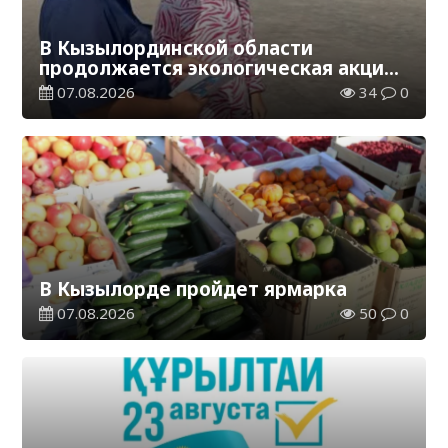
В Кызылординской области
продолжается экологическая акция
«Таза Қазақстан»
07.08.2026
34
0
В Кызылорде пройдет ярмарка
07.08.2026
50
0