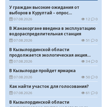
У граждан высокие ожидания от
выборов в Курултай – опрос
общественного мнения
07.08.2026
12
0
В Жанакоргане введена в эксплуатацию
водораспределительная станция
07.08.2026
51
0
В Кызылординской области
продолжается экологическая акция
«Таза Қазақстан»
07.08.2026
34
0
В Кызылорде пройдет ярмарка
07.08.2026
50
0
Как найти участок для голосования?
07.08.2026
61
0
В Кызылординской области