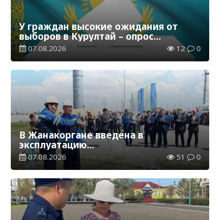
У граждан высокие ожидания от
выборов в Курултай – опрос
общественного мнения
07.08.2026
12
0
В Жанакоргане введена в
эксплуатацию
водораспределительная станция
07.08.2026
51
0