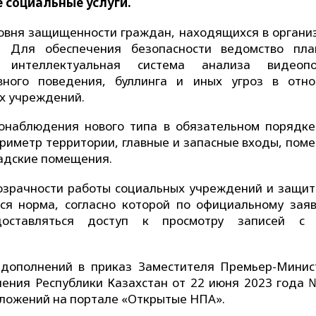
 социальные услуги.
овня защищенности граждан, находящихся в органи
а. Для обеспечения безопасности ведомство пла
о интеллектуальная система анализа видеопо
вного поведения, буллинга и иных угроз в отн
х учреждений.
еонаблюдения нового типа в обязательном порядке
риметр территории, главные и запасные входы, пом
ладские помещения.
озрачности работы социальных учреждений и защит
тся норма, согласно которой по официальному зая
доставляться доступ к просмотру записей с 
 дополнений в приказ Заместителя Премьер-Мини
ения Республики Казахстан от 22 июня 2023 года 
дложений на портале «Открытые НПА».