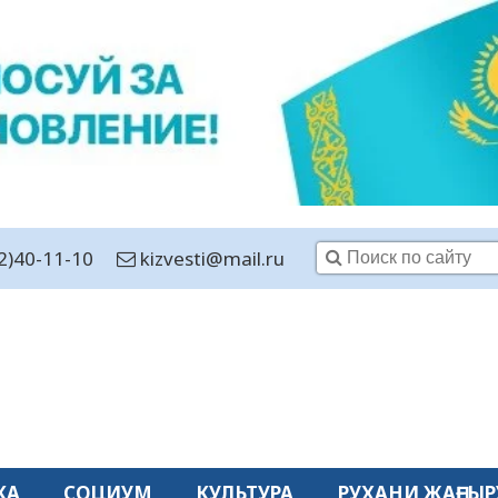
2)40-11-10
kizvesti@mail.ru
КА
СОЦИУМ
КУЛЬТУРА
РУХАНИ ЖАҢҒЫР