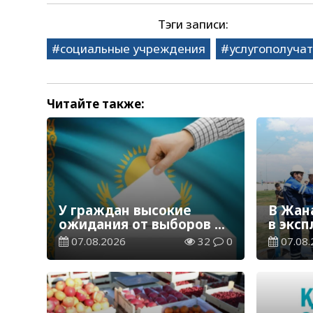
Тэги записи:
социальные учреждения
услугополуча
Читайте также:
У граждан высокие
В Жан
ожидания от выборов в
в экс
Курултай – опрос
водор
07.08.2026
32
0
07.08.
общественного мнения
станц