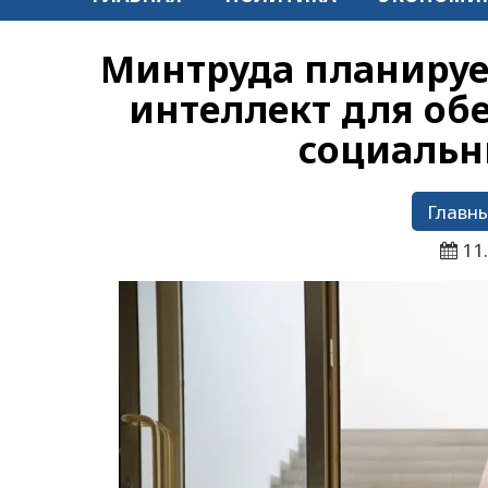
Минтруда планируе
интеллект для об
социальн
Главны
11