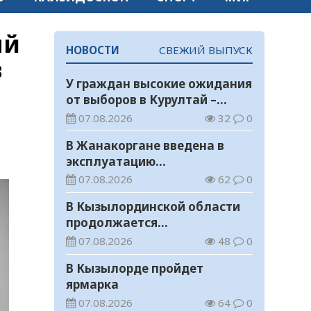
ый
НОВОСТИ
СВЕЖИЙ ВЫПУСК
в
У граждан высокие ожидания
от выборов в Курултай –
опрос общественного мнения
07.08.2026
32
0
В Жанакоргане введена в
эксплуатацию
водораспределительная
07.08.2026
62
0
станция
В Кызылординской области
продолжается
экологическая акция «Таза
07.08.2026
48
0
Қазақстан»
В Кызылорде пройдет
ярмарка
07.08.2026
64
0