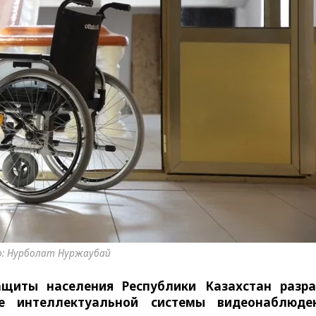
: Нурболат Нуржаубай
ащиты населения Республики Казахстан
разр
ие интеллектуальной системы видеонаблюде