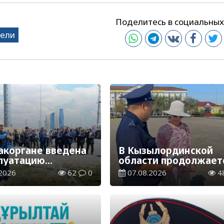
Поделитесь в социальных
тели
акоргане введена
В Кызылординской
плуатацию
области продолжает
аспределительная
экологическая акция
2026
62
0
07.08.2026
4
ия
«Таза Қазақстан»