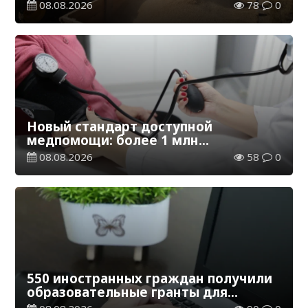
эквиваленте
08.08.2026
78
0
Новый стандарт доступной
медпомощи: более 1 млн
казахстанцев получили
08.08.2026
58
0
телемедицинские услуги
550 иностранных граждан получили
образовательные гранты для
обучения в Казахстане