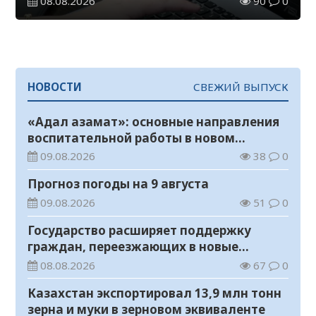
08.08.2026
90
0
НОВОСТИ
СВЕЖИЙ ВЫПУСК
«Адал азамат»: основные направления
воспитательной работы в новом
учебном году
09.08.2026
38
0
Прогноз погоды на 9 августа
09.08.2026
51
0
Государство расширяет поддержку
граждан, переезжающих в новые
регионы для работы
08.08.2026
67
0
Казахстан экспортировал 13,9 млн тонн
зерна и муки в зерновом эквиваленте