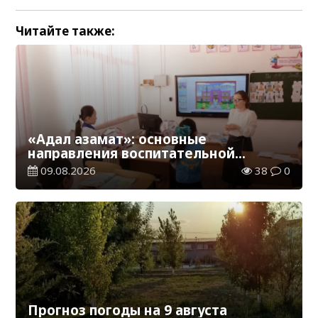
Читайте также:
«Адал азамат»: основные
направления воспитательной
работы в новом учебном году
09.08.2026
38
0
Прогноз погоды на 9 августа