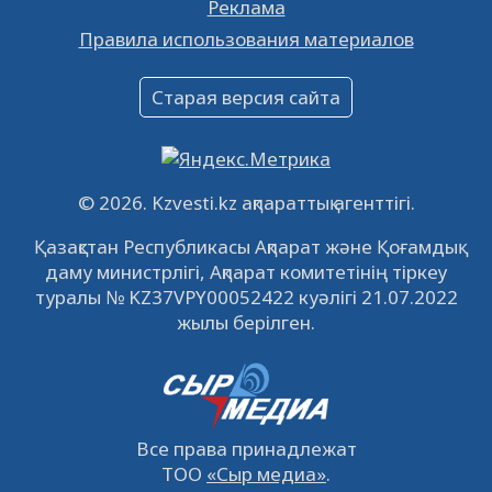
Реклама
Объявление
Правила использования материалов
16.12.2022
61066
0
Объявление
Старая версия сайта
09.12.2022
64139
0
Свободные рабочие места
22.11.2022
16450
0
© 2026. Kzvesti.kz ақпараттық агенттігі.
IPO «КазМунайГаз»: компания проведет
Қазақстан Республикасы Ақпарат және Қоғамдық
встречу с инвесторами в Кызылорде 22
даму министрлігі, Ақпарат комитетінің тіркеу
ноября
21.11.2022
14953
0
туралы № KZ37VPY00052422 куәлігі 21.07.2022
жылы берілген.
Все права принадлежат
ТОО
«Сыр медиа»
.