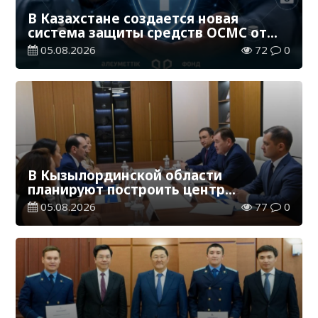
В Казахстане создается новая
система защиты средств ОСМС от
необоснованных выплат
05.08.2026
72
0
В Кызылординской области
планируют построить центр
цифровизации
05.08.2026
77
0