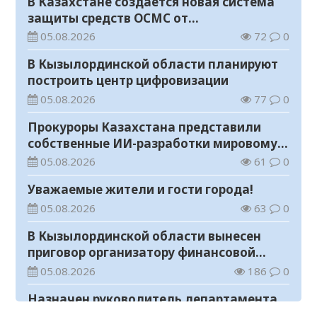
В Казахстане создается новая система
защиты средств ОСМС от
необоснованных выплат
05.08.2026
72
0
В Кызылординской области планируют
построить центр цифровизации
05.08.2026
77
0
Прокуроры Казахстана представили
собственные ИИ-разработки мировому
эксперту Кай-Фу Ли
05.08.2026
61
0
Уважаемые жители и гости города!
05.08.2026
63
0
В Кызылординской области вынесен
приговор организатору финансовой
пирамиды
05.08.2026
186
0
Назначен руководитель департамента
Комитета по правовой статистике и