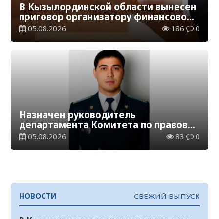
В Кызылординской области вынесен
приговор организатору финансовой
пирамиды
05.08.2026
186
0
Назначен руководитель
департамента Комитета по правовой
статистике и специальным учетам
05.08.2026
83
0
по Кызылординской области
НОВОСТИ
СВЕЖИЙ ВЫПУСК