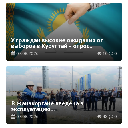
У граждан высокие ожидания от
выборов в Курултай – опрос
общественного мнения
07.08.2026
10
0
В Жанакоргане введена в
эксплуатацию
водораспределительная станция
07.08.2026
48
0