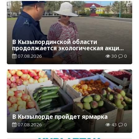
В Кызылординской области
продолжается экологическая акция
«Таза Қазақстан»
07.08.2026
30
0
В Кызылорде пройдет ярмарка
07.08.2026
43
0