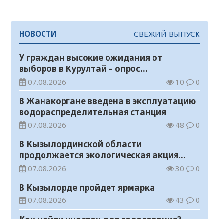
НОВОСТИ
СВЕЖИЙ ВЫПУСК
У граждан высокие ожидания от
выборов в Курултай – опрос
общественного мнения
07.08.2026
10
0
В Жанакоргане введена в эксплуатацию
водораспределительная станция
07.08.2026
48
0
В Кызылординской области
продолжается экологическая акция
«Таза Қазақстан»
07.08.2026
30
0
В Кызылорде пройдет ярмарка
07.08.2026
43
0