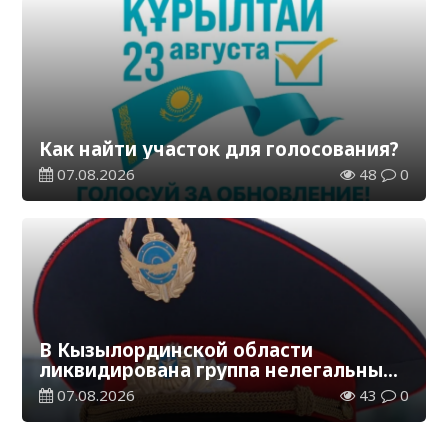
Как найти участок для голосования?
07.08.2026
48
0
В Кызылординской области
ликвидирована группа нелегальных
добытчиков золота
07.08.2026
43
0