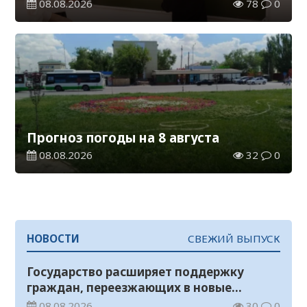
08.08.2026
78
0
Прогноз погоды на 8 августа
08.08.2026
32
0
НОВОСТИ
СВЕЖИЙ ВЫПУСК
Государство расширяет поддержку
граждан, переезжающих в новые
регионы для работы
08.08.2026
30
0