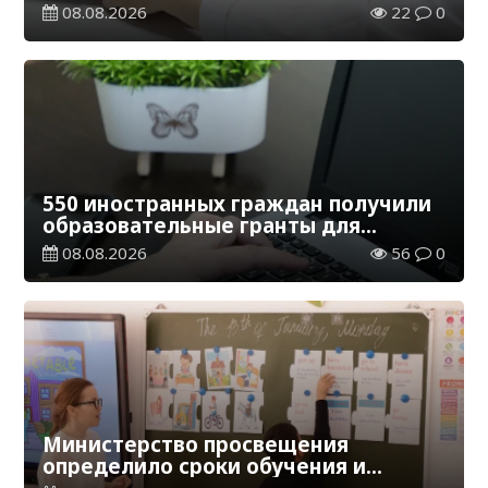
казахстанцев получили
08.08.2026
22
0
телемедицинские услуги
550 иностранных граждан получили
образовательные гранты для
обучения в Казахстане
08.08.2026
56
0
Министерство просвещения
определило сроки обучения и
каникул на 2026-2027 учебный год