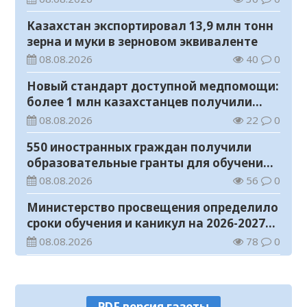
Казахстан экспортировал 13,9 млн тонн
зерна и муки в зерновом эквиваленте
08.08.2026
40
0
Новый стандарт доступной медпомощи:
более 1 млн казахстанцев получили
телемедицинские услуги
08.08.2026
22
0
550 иностранных граждан получили
образовательные гранты для обучения в
Казахстане
08.08.2026
56
0
Министерство просвещения определило
сроки обучения и каникул на 2026-2027
учебный год
08.08.2026
78
0
Прогноз погоды на 8 августа
08.08.2026
32
0
PDF версия газеты