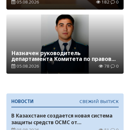
пирамиды
05.08.2026
182
0
Назначен руководитель
департамента Комитета по правовой
статистике и специальным учетам
05.08.2026
78
0
по Кызылординской области
НОВОСТИ
СВЕЖИЙ ВЫПУСК
В Казахстане создается новая система
защиты средств ОСМС от
необоснованных выплат
05.08.2026
51
0