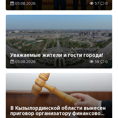
мировому эксперту Кай-Фу Ли
05.08.2026
57
0
Уважаемые жители и гости города!
05.08.2026
58
0
В Кызылординской области вынесен
приговор организатору финансовой