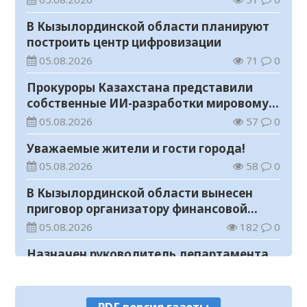
В Кызылординской области планируют
построить центр цифровизации
05.08.2026
71
0
Прокуроры Казахстана представили
собственные ИИ-разработки мировому
эксперту Кай-Фу Ли
05.08.2026
57
0
Уважаемые жители и гости города!
05.08.2026
58
0
В Кызылординской области вынесен
приговор организатору финансовой
пирамиды
05.08.2026
182
0
Назначен руководитель департамента
Комитета по правовой статистике и
специальным учетам по
05.08.2026
78
0
Кызылординской области