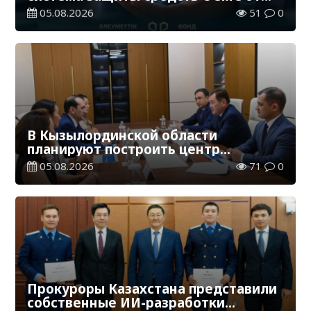
необоснованных выплат
05.08.2026
51
0
В Кызылординской области
планируют построить центр
цифровизации
05.08.2026
71
0
Прокуроры Казахстана представили
собственные ИИ-разработки