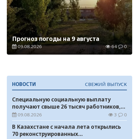
Прогноз погоды на 9 августа
09.08.2026
64
0
НОВОСТИ
СВЕЖИЙ ВЫПУСК
Специальную социальную выплату
получают свыше 26 тысяч работников,
занятых во вредных условиях труда
09.08.2026
3
0
В Казахстане с начала лета открылись
70 реконструированных