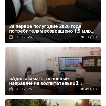
За первое полугодие 2026 года
потребителям возвращено 1,5 млрд
тенге
09.08.2026
13
0
«Адал азамат»: основные
направления воспитательной
работы в новом учебном году
09.08.2026
49
0