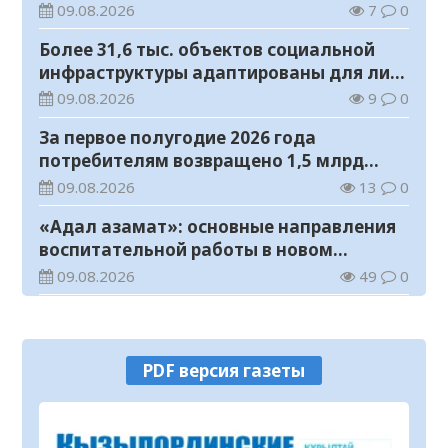
железнодорожных вокзалов
09.08.2026
7
0
Более 31,6 тыс. объектов социальной
инфраструктуры адаптированы для лиц
с инвалидностью
09.08.2026
9
0
За первое полугодие 2026 года
потребителям возвращено 1,5 млрд
тенге
09.08.2026
13
0
«Адал азамат»: основные направления
воспитательной работы в новом
учебном году
09.08.2026
49
0
Прогноз погоды на 9 августа
09.08.2026
64
0
PDF версия газеты
Государство расширяет поддержку
граждан, переезжающих в новые
регионы для работы
08.08.2026
80
0