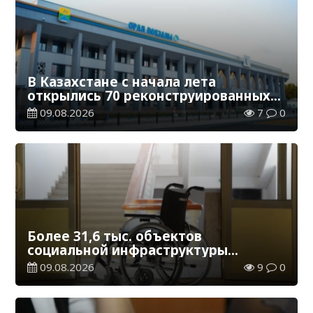
В Казахстане с начала лета
открылись 70 реконструированных
железнодорожных вокзалов
09.08.2026
7
0
Более 31,6 тыс. объектов
социальной инфраструктуры
адаптированы для лиц с
09.08.2026
9
0
инвалидностью