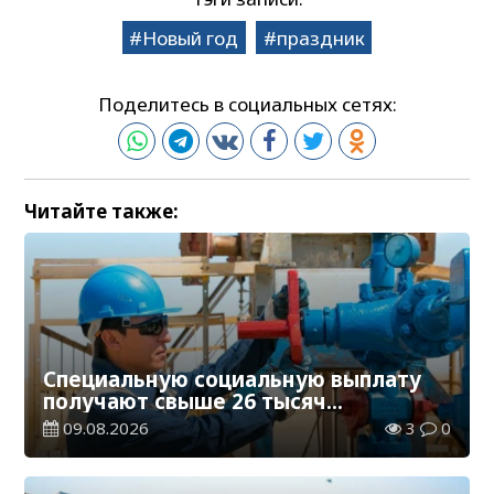
Новый год
праздник
Поделитесь в социальных сетях:
Читайте также:
Специальную социальную выплату
получают свыше 26 тысяч
работников, занятых во вредных
09.08.2026
3
0
условиях труда