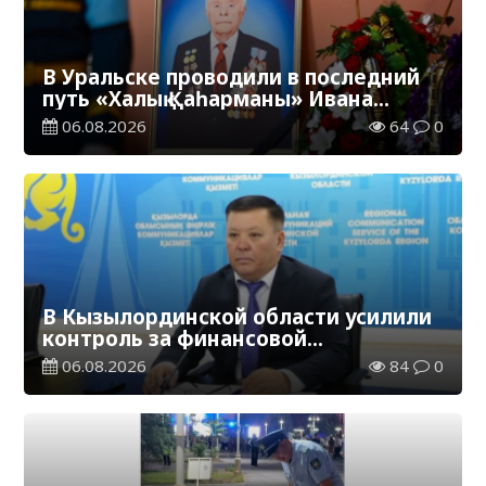
В Уральске проводили в последний
путь «Халық Қаһарманы» Ивана
Степановича Гапича
06.08.2026
64
0
В Кызылординской области усилили
контроль за финансовой
дисциплиной
06.08.2026
84
0