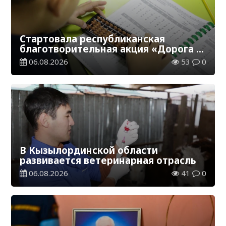
Стартовала республиканская
благотворительная акция «Дорога в
школу»
06.08.2026
53
0
В Кызылординской области
развивается ветеринарная отрасль
06.08.2026
41
0