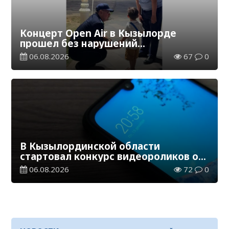
Концерт Open Air в Кызылорде
прошел без нарушений
общественного порядка
06.08.2026
67
0
В Кызылординской области
стартовал конкурс видеороликов о
семейных ценностях и Конституции
06.08.2026
72
0