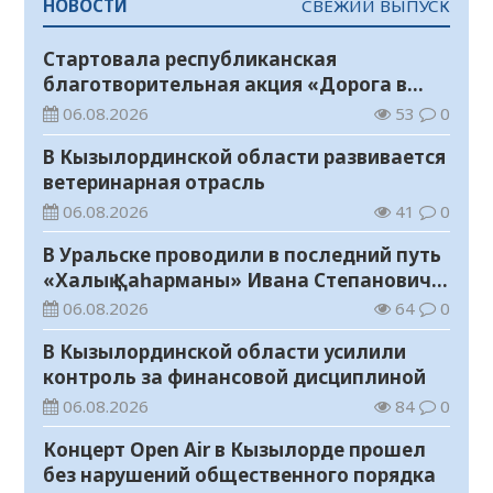
НОВОСТИ
СВЕЖИЙ ВЫПУСК
Стартовала республиканская
благотворительная акция «Дорога в
школу»
06.08.2026
53
0
В Кызылординской области развивается
ветеринарная отрасль
06.08.2026
41
0
В Уральске проводили в последний путь
«Халық Қаһарманы» Ивана Степановича
Гапича
06.08.2026
64
0
В Кызылординской области усилили
контроль за финансовой дисциплиной
06.08.2026
84
0
Концерт Open Air в Кызылорде прошел
без нарушений общественного порядка