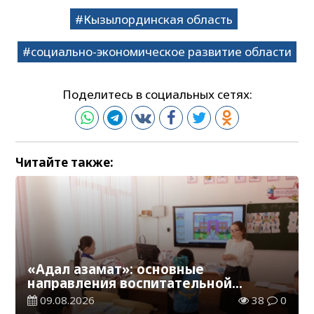
Кызылординская область
социально-экономическое развитие области
Поделитесь в социальных сетях:
Читайте также:
«Адал азамат»: основные
направления воспитательной
работы в новом учебном году
09.08.2026
38
0