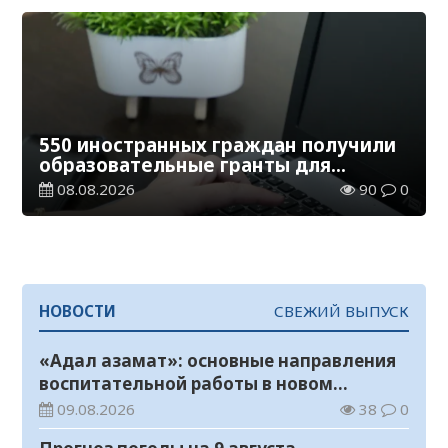
550 иностранных граждан получили
образовательные гранты для
обучения в Казахстане
08.08.2026
90
0
НОВОСТИ
СВЕЖИЙ ВЫПУСК
«Адал азамат»: основные направления
воспитательной работы в новом
учебном году
09.08.2026
38
0