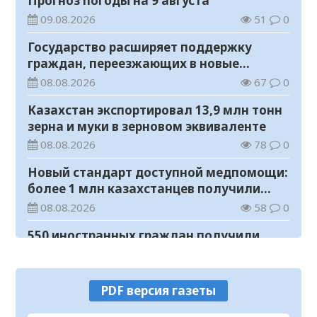
Прогноз погоды на 9 августа
09.08.2026
51
0
Государство расширяет поддержку
граждан, переезжающих в новые
регионы для работы
08.08.2026
67
0
Казахстан экспортировал 13,9 млн тонн
зерна и муки в зерновом эквиваленте
08.08.2026
78
0
Новый стандарт доступной медпомощи:
более 1 млн казахстанцев получили
телемедицинские услуги
08.08.2026
58
0
550 иностранных граждан получили
образовательные гранты для обучения в
Казахстане
08.08.2026
90
0
PDF версия газеты
Министерство просвещения определило
сроки обучения и каникул на 2026-2027