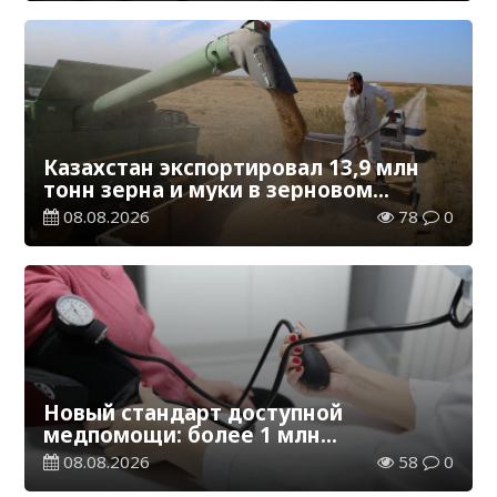
Казахстан экспортировал 13,9 млн
тонн зерна и муки в зерновом
эквиваленте
08.08.2026
78
0
Новый стандарт доступной
медпомощи: более 1 млн
казахстанцев получили
08.08.2026
58
0
телемедицинские услуги