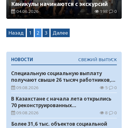
Каникулы начинаются с экскурсий
04.06.2026
198
0
Навигация
Назад
1
2
3
Далее
по
записям
НОВОСТИ
СВЕЖИЙ ВЫПУСК
Специальную социальную выплату
получают свыше 26 тысяч работников,
занятых во вредных условиях труда
09.08.2026
5
0
В Казахстане с начала лета открылись
70 реконструированных
железнодорожных вокзалов
09.08.2026
8
0
Более 31,6 тыс. объектов социальной