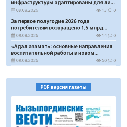
инфраструктуры адаптированы для лиц
с инвалидностью
09.08.2026
13
0
За первое полугодие 2026 года
потребителям возвращено 1,5 млрд
тенге
09.08.2026
14
0
«Адал азамат»: основные направления
воспитательной работы в новом
учебном году
09.08.2026
50
0
Прогноз погоды на 9 августа
09.08.2026
66
0
PDF версия газеты
Государство расширяет поддержку
граждан, переезжающих в новые
регионы для работы
08.08.2026
83
0
Казахстан экспортировал 13,9 млн тонн
зерна и муки в зерновом эквиваленте