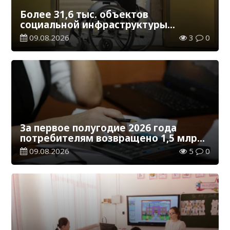
Более 31,6 тыс. объектов
социальной инфраструктуры
адаптированы для лиц с
09.08.2026
3
0
инвалидностью
За первое полугодие 2026 года
потребителям возвращено 1,5 млрд
тенге
09.08.2026
5
0