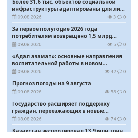
Более 31,6 тыс. объектов социальной
инфраструктуры адаптированы для лиц
с инвалидностью
09.08.2026
3
0
За первое полугодие 2026 года
потребителям возвращено 1,5 млрд
тенге
09.08.2026
5
0
«Адал азамат»: основные направления
воспитательной работы в новом
учебном году
09.08.2026
42
0
Прогноз погоды на 9 августа
09.08.2026
58
0
Государство расширяет поддержку
граждан, переезжающих в новые
регионы для работы
08.08.2026
74
0
Казахстан экспортировал 13,9 млн тонн
зерна и муки в зерновом эквиваленте