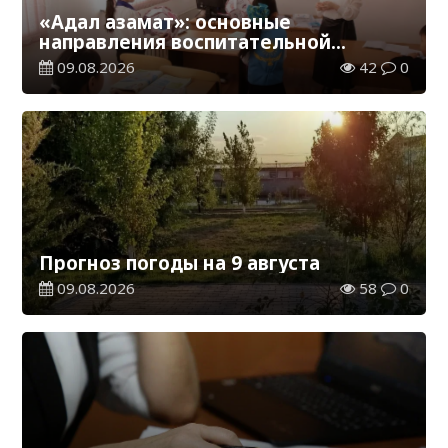
«Адал азамат»: основные
направления воспитательной
работы в новом учебном году
09.08.2026
42
0
Прогноз погоды на 9 августа
09.08.2026
58
0