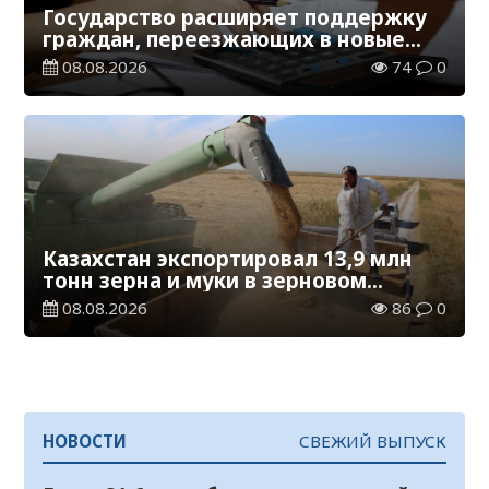
Государство расширяет поддержку
граждан, переезжающих в новые
регионы для работы
08.08.2026
74
0
Казахстан экспортировал 13,9 млн
тонн зерна и муки в зерновом
эквиваленте
08.08.2026
86
0
НОВОСТИ
СВЕЖИЙ ВЫПУСК