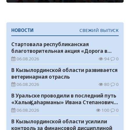
НОВОСТИ
СВЕЖИЙ ВЫПУСК
Стартовала республиканская
благотворительная акция «Дорога в
школу»
06.08.2026
94
0
В Кызылординской области развивается
ветеринарная отрасль
06.08.2026
80
0
В Уральске проводили в последний путь
«Халық Қаһарманы» Ивана Степановича
Гапича
06.08.2026
100
0
В Кызылординской области усилили
контроль за финансовой дисциплиной