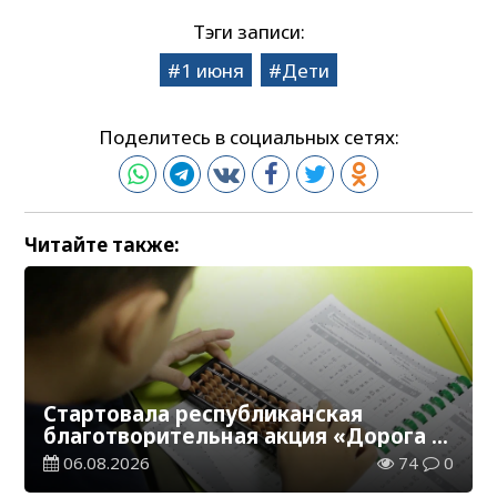
Тэги записи:
1 июня
Дети
Поделитесь в социальных сетях:
Читайте также:
Стартовала республиканская
благотворительная акция «Дорога в
школу»
06.08.2026
74
0