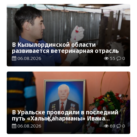
В Кызылординской области
развивается ветеринарная отрасль
06.08.2026
55
0
В Уральске проводили в последний
путь «Халық Қаһарманы» Ивана
Степановича Гапича
06.08.2026
69
0