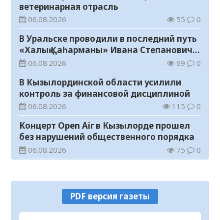
ветеринарная отрасль
06.08.2026
55
0
В Уральске проводили в последний путь
«Халық Қаһарманы» Ивана Степановича
Гапича
06.08.2026
69
0
В Кызылординской области усилили
контроль за финансовой дисциплиной
06.08.2026
115
0
Концерт Open Air в Кызылорде прошел
без нарушений общественного порядка
06.08.2026
75
0
В Кызылординской области стартовал
конкурс видеороликов о семейных
ценностях и Конституции
06.08.2026
79
0
PDF версия газеты
Соблюдение правил пожарной