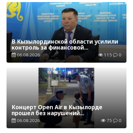
В Кызылординской области усилили
контроль за финансовой
дисциплиной
06.08.2026
115
0
Концерт Open Air в Кызылорде
прошел без нарушений
общественного порядка
06.08.2026
75
0