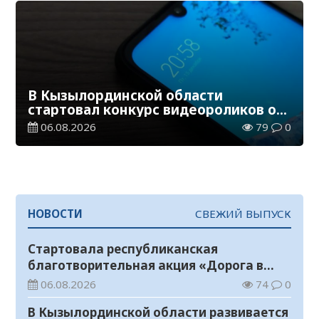
В Кызылординской области
стартовал конкурс видеороликов о
семейных ценностях и Конституции
06.08.2026
79
0
НОВОСТИ
СВЕЖИЙ ВЫПУСК
Стартовала республиканская
благотворительная акция «Дорога в
школу»
06.08.2026
74
0
В Кызылординской области развивается